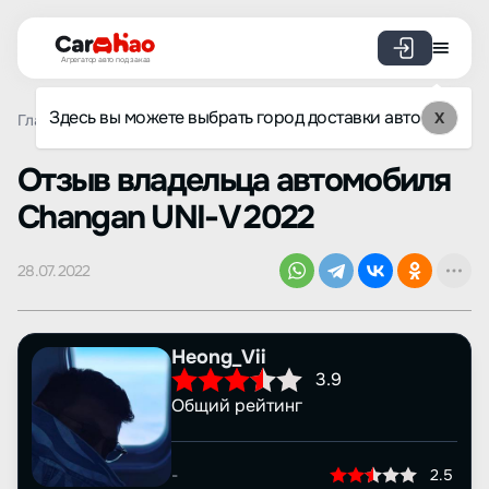
Агрегатор авто под заказ
Здесь вы можете выбрать город доставки авто
X
Главная
Отзывы
Changan
UNI-V
Просмотр отзыва
Oтзыв владельца автомобиля
Changan UNI-V 2022
28.07.2022
Heong_Vii
3.9
Общий рейтинг
-
2.5