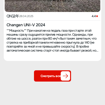
QN柒年
28.04.2025
4.4
Changan UNI-V 2024
**Мощность** При нажатии на педаль газа при старте этой
машины сразу ощущается прилив мощности. Однажды, при
обгоне на шоссе, разгон при 80 км/ч был таким заметным, что
стрелка на приборной панели мгновенно прыгнула до 140 (не
повторяйте за мной и не превышайте скорость). В пробке
автоматическая система старт-стоп иногда бывает резкой, но
в спортивном режиме все работает гораздо плавнее. Друзья
ездили на моей машине и говорили, что она не ощущается как
автомобиль за сто с чем-то тысяч юаней, даже сильнее
некоторых автомобилей совместного производства. **Расход
топлива** Если ехать с кондиционером в пробках города,
бортовой компьютер показывает расход до 9.5 л/100 км, а
Смотреть все
однажды в часы пик я был шокирован, когда он составил 10.2 л.
Однако на шоссе расход топлива значительно ниже — при
круиз-контроле на 100 км/ч с кондиционером он составляет
около 7.3 л. Я подсчитал расходы на топливо — в среднем это
более 0.7 юаня за километр. Это приемлемо, но нельзя назвать
особо экономичным. **Пространство** Я купил машину из-за
ее спортивного дизайна и думал, что голову будет теснить на