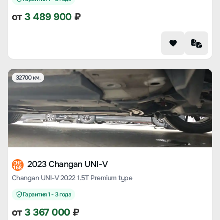
от
3 489 900
₽
32700 км.
2023 Changan UNI-V
CHE
168
Changan UNI-V 2022 1.5T Premium type
Гарантия 1 - 3 года
от
3 367 000
₽