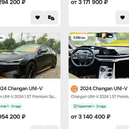
294 200
₽
от
3 171 900
₽
м.
11399 км.
024 Changan UNI-V
2024 Changan UNI-V
CHE
168
Changan UNI-V 2024 1.5T Premium Sports Type
тия 1 - 3 года
Гарантия 1 - 3 года
954 200
₽
от
3 140 400
₽