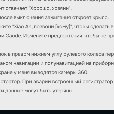
нт отвечает "Хорошо, хозяин".
 после выключения зажигания откроет крыло.
ите "Xiao An, позвони [кому]", чтобы сделать
ки Gaode. Измените предпочтения, чтобы не п
пок в правом нижнем углу рулевого колеса п
ном навигации и полунавигацией на приборно
кране у меня выводятся камеры 360.
истратор. При аварии встроенный регистратор
ти данные могут быть утеряны.