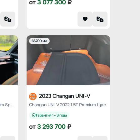
от
3 077 300
₽
66700 км.
2023 Changan UNI-V
CHE
168
Changan UNI-V 2024 1.5T Premium Sports Type
Changan UNI-V 2022 1.5T Premium type
Гарантия 1 - 3 года
от
3 293 700
₽