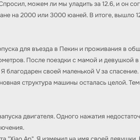
просил, можем ли мы уладить за 12.6, и он со
е на 2000 или 3000 юаней. В итоге, вышло 12.
пуска для въезда в Пекин и проживания в общ
ометров. После поездки с мамой и девушкой в 
 Я благодарен своей маленькой V за спасение
сновная структура машины осталась целой. Тем
запуска двигателя. Одного нажатия недостаточ
лючения.
та "Xiao An". Я изменил на имя своей девушки.