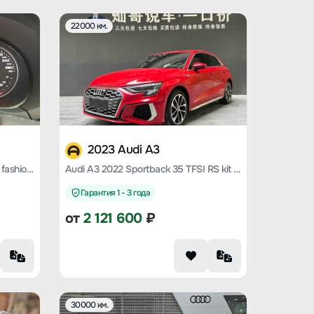
22000 км.
2023 Audi A3
Audi A3 2020 Sportback 35 TFSI fashion Country VI
Audi A3 2022 Sportback 35 TFSI RS kit fuel speed type
Гарантия 1 - 3 года
от
2 121 600
₽
30000 км.