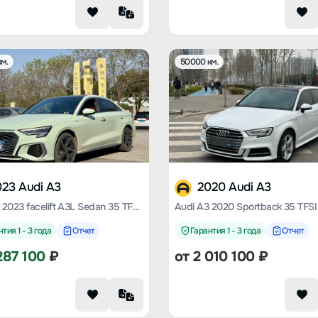
м.
50000 км.
023 Audi A3
2020 Audi A3
Audi A3 2023 facelift A3L Sedan 35 TFSI fashion sporty
тия 1 - 3 года
Отчет
Гарантия 1 - 3 года
Отчет
287 100
₽
от
2 010 100
₽