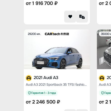
от
1 916 700
₽
от
2 
29200 км.
35000 к
2021 Audi A3
20
Audi A3 2021 Sportback 35 TFSI fashion Sporty
Гарантия 1 - 3 года
Гаран
от
2 246 500
₽
от
2 