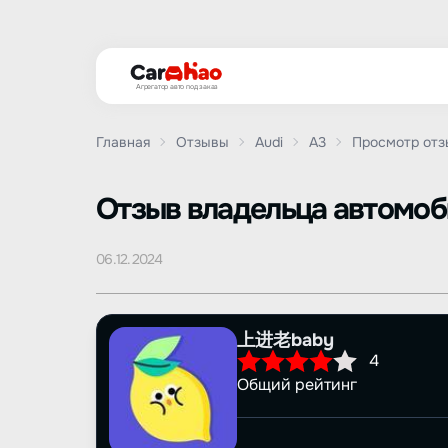
Агрегатор авто под заказ
Главная
Отзывы
Audi
A3
Просмотр отз
Oтзыв владельца автомо
06.12.2024
上进老baby
4
Общий рейтинг