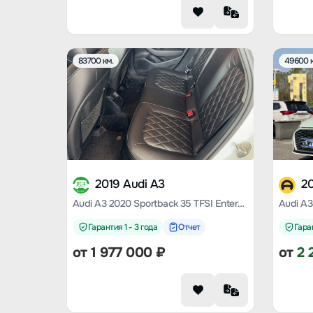
83700 км.
49600 к
2019 Audi A3
2
Audi A3 2020 Sportback 35 TFSI Enterprising Country VI
Гарантия 1 - 3 года
Отчет
Гаран
от
1 977 000
₽
от
2 