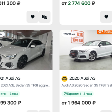
011 300
₽
от
2 774 600
₽
м.
17400 км.
21 Audi A3
2020 Audi A3
Audi A3 2021 A3L Sedan 35 TFSI aggressive and elegant
тия 1 - 3 года
Гарантия 1 - 3 года
199 300
₽
от
1 964 000
₽