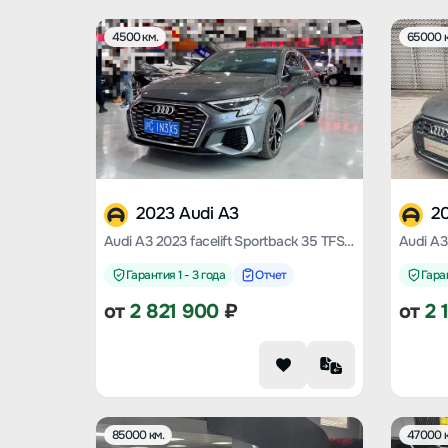
4500 км.
65000 к
2023 Audi A3
2
Audi A3 2023 facelift Sportback 35 TFSI fashion sporty
Гарантия 1 - 3 года
Отчет
Гаран
от
2 821 900
₽
от
2 
85000 км.
47000 к