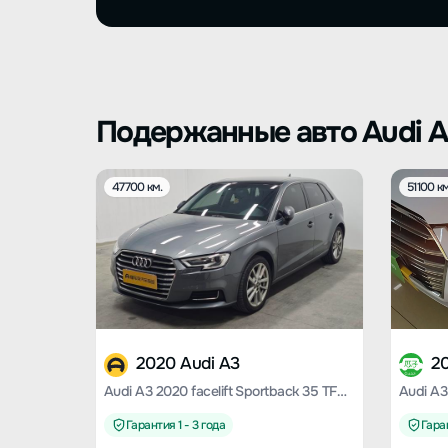
Подержанные авто Audi 
47700 км.
51100 км
2020 Audi A3
2
Audi A3 2020 facelift Sportback 35 TFSI enterprising Country VI
Гарантия 1 - 3 года
Гаран