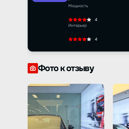
-
Мощность
4
Интерьер
4
Фото к отзыву