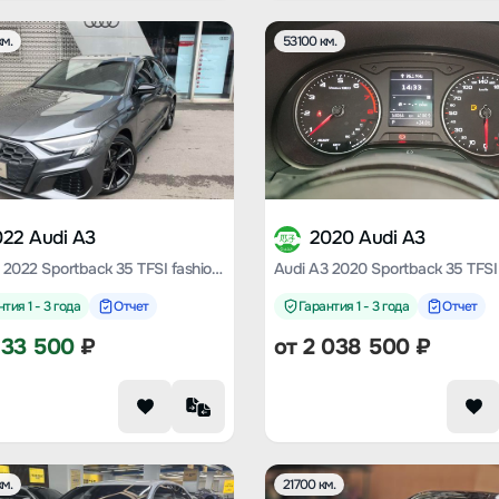
м.
53100 км.
022 Audi A3
2020 Audi A3
Audi A3 2022 Sportback 35 TFSI fashion Sporty
тия 1 - 3 года
Отчет
Гарантия 1 - 3 года
Отчет
133 500
₽
от
2 038 500
₽
м.
21700 км.