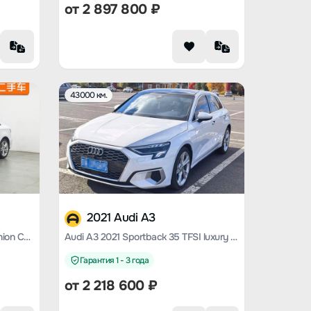
от
2 897 800
₽
43000 км.
2021 Audi A3
Audi A3 2020 Sedan 35 TFSI fashion Country VI
Audi A3 2021 Sportback 35 TFSI luxury and elegant
Гарантия 1 - 3 года
от
2 218 600
₽