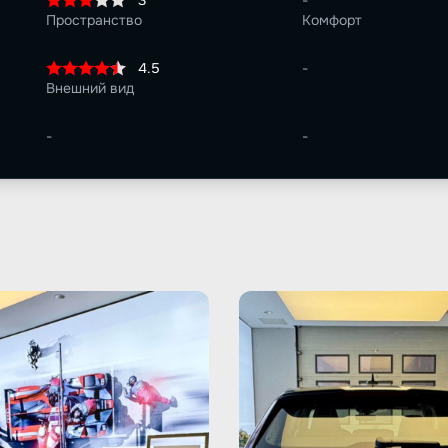
3
-
Пространство
Комфорт
4.5
-
Внешний вид
-
-