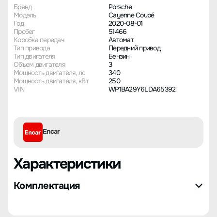
Бренд
Porsche
Модель
Cayenne Coupé
Год
2020-08-01
Пробег
51466
Коробка передач
Автомат
Тип привода
Передний привод
Тип двигателя
Бензин
Объем двигателя
3
Мощность двигателя, лс
340
Мощность двигателя, кВт
250
VIN
WP1BA29Y6LDA65392
Encar
Характеристики
Комплектация