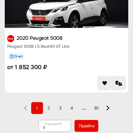
2020 Peugeot 5008
Peugeot 5008 1.5 BlueHDi GT Line
Отчет
от
1 852 300
₽
1
2
3
4
30
...
Назад
Вперед
Cтраница №
Перейти