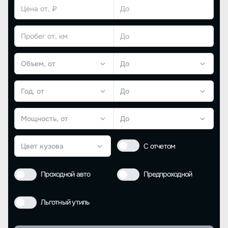
Объем, от
До
Год, от
До
Мощность, от
До
Цвет кузова
С отчетом
Проходной авто
Предпроходной
Льготный утиль