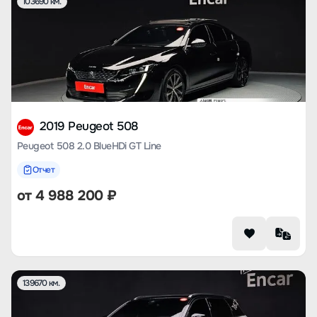
103690 км.
2019 Peugeot 508
Peugeot 508 2.0 BlueHDi GT Line
Отчет
от
4 988 200
₽
139670 км.