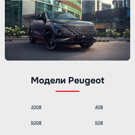
Модели Peugeot
2008
408
5008
508