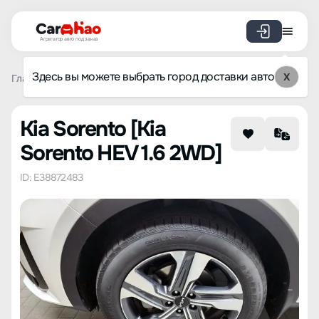
Агрегатор авто под заказ
Здесь вы можете выбрать город доставки авто
X
Главная
Каталог авто из Кореи
Kia
Sorento
Kia So
Kia Sorento [Kia
Sorento HEV 1.6 2WD]
ID: E38872483