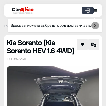
Агрегатор авто под заказ
Здесь вы можете выбрать город доставки авто
X
Главная
Каталог авто из Кореи
Kia
Sorento
Kia So
Kia Sorento [Kia
Sorento HEV 1.6 4WD]
ID: E38732611