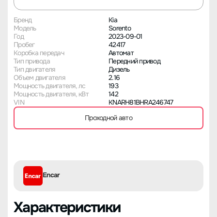
Бренд
Kia
Модель
Sorento
Год
2023-09-01
Пробег
42417
Коробка передач
Автомат
Тип привода
Передний привод
Тип двигателя
Дизель
Объем двигателя
2.16
Мощность двигателя, лс
193
Мощность двигателя, кВт
142
VIN
KNARH81BHRA246747
Проходной авто
Encar
Характеристики