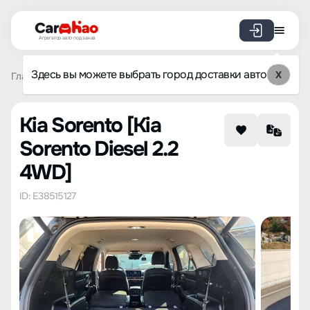
Агрегатор авто под заказ
Здесь вы можете выбрать город доставки авто
X
Главная
Каталог авто из Кореи
Kia
Sorento
Kia Sor
Kia Sorento [Kia
Sorento Diesel 2.2
4WD]
ID: E38515127