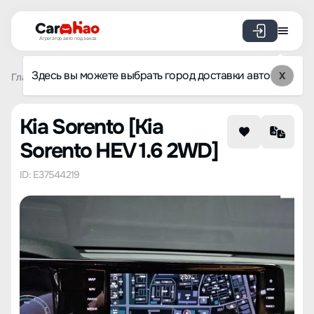
Агрегатор авто под заказ
Здесь вы можете выбрать город доставки авто
X
Главная
Каталог авто из Кореи
Kia
Sorento
Kia So
Kia Sorento [Kia
Sorento HEV 1.6 2WD]
ID: E37544219