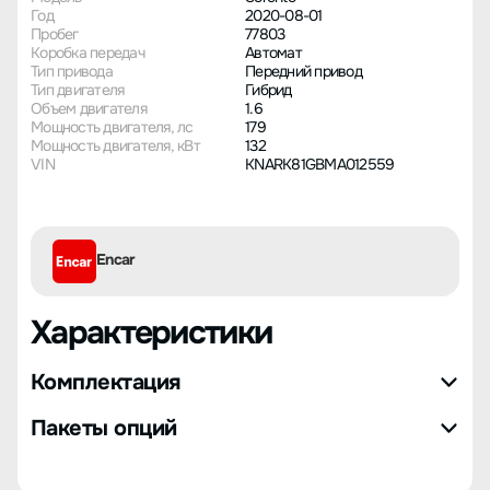
Год
2020-08-01
Пробег
77803
Коробка передач
Автомат
Тип привода
Передний привод
Тип двигателя
Гибрид
Объем двигателя
1.6
Мощность двигателя, лс
179
Мощность двигателя, кВт
132
VIN
KNARK81GBMA012559
Encar
Характеристики
Комплектация
Пакеты опций