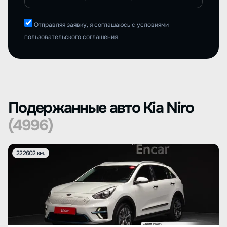
Отправляя заявку, я соглашаюсь с условиями
пользовательского соглашения
Подержанные авто Kia Niro
(4996)
222602 км.