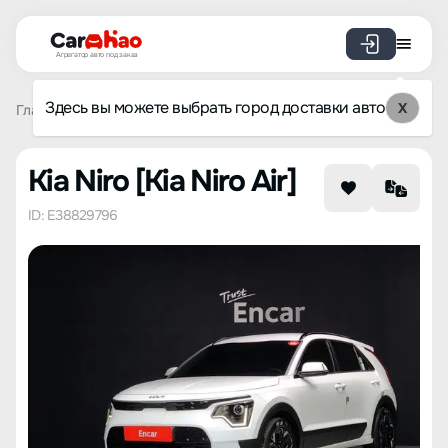
Агрегатор авто под заказ
Здесь вы можете выбрать город доставки авто
X
Главная
Каталог авто из Кореи
Kia
Niro
Kia Niro Air
Kia Niro [Kia Niro Air]
ID: E38829796