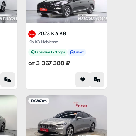
2023 Kia K8
Kia K8 Noblesse
Гарантия 1 - 3 года
Отчет
от
3 067 300
₽
100397 км.