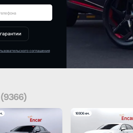
телефона
 гарантии
льзовательского соглашения
8
(9366)
м.
16906 км.