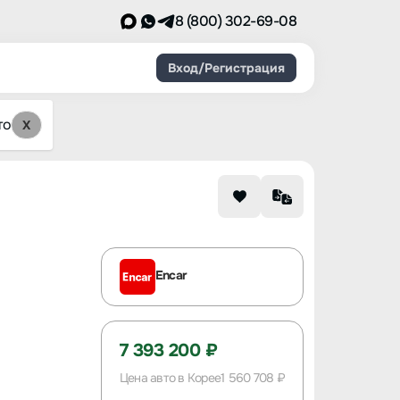
8 (800) 302-69-08
Вход/Регистрация
то
X
Encar
7 393 200 ₽
Цена авто в Корее
1 560 708 ₽