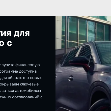
ия для
о с
олучите финансовую
Программа доступна
и для абсолютно новых
покрываем ключевые
зоваться автомобилем
ожных согласований с