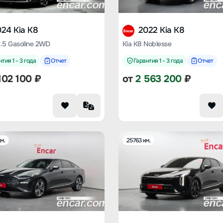
24 Kia K8
2022 Kia K8
2.5 Gasoline 2WD
Kia K8 Noblesse
тия 1 - 3 года
Отчет
Гарантия 1 - 3 года
Отчет
102 100
₽
от
2 563 200
₽
м.
25763 км.