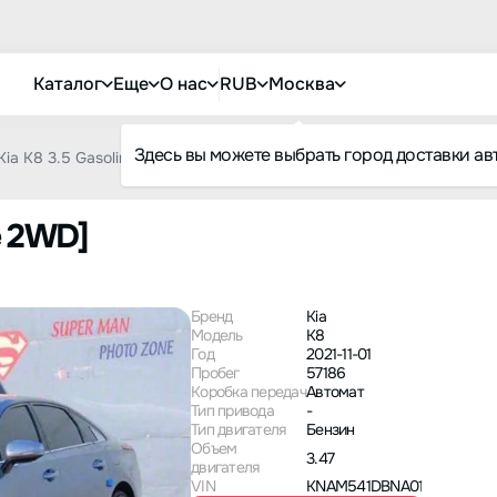
Каталог
Еще
О нас
RUB
Москва
Здесь вы можете выбрать город доставки ав
Kia K8 3.5 Gasoline 2WD
ne 2WD]
Бренд
Kia
Модель
K8
Год
2021-11-01
Пробег
57186
Коробка передач
Автомат
Тип привода
-
Тип двигателя
Бензин
Объем
3.47
двигателя
VIN
KNAM541DBNA019358