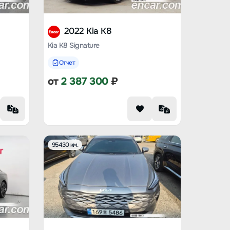
2022 Kia K8
Kia K8 Signature
Отчет
от
2 387 300
₽
95430 км.