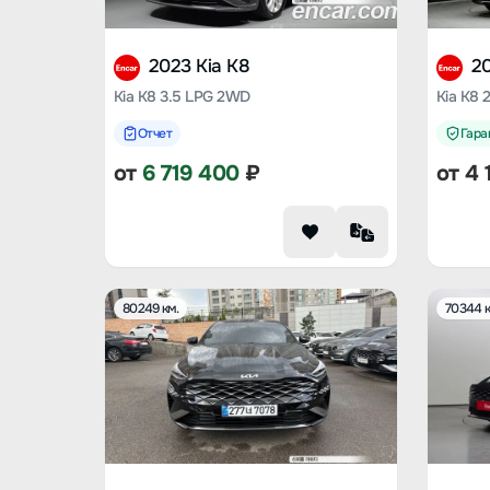
2023 Kia K8
20
Kia K8 3.5 LPG 2WD
Kia K8 
Отчет
Гаран
от
6 719 400
₽
от
4 
80249 км.
70344 к