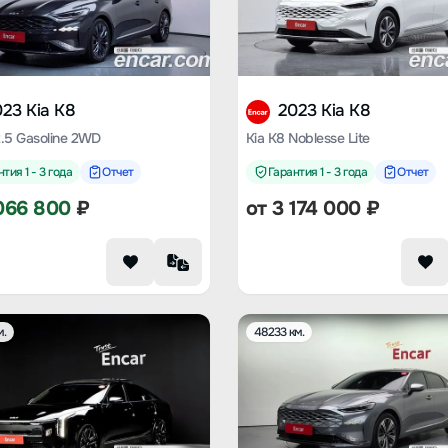
23 Kia K8
2023 Kia K8
2.5 Gasoline 2WD
Kia K8 Noblesse Lite
тия 1 - 3 года
Отчет
Гарантия 1 - 3 года
Отчет
066 800
₽
от
3 174 000
₽
м.
48233 км.