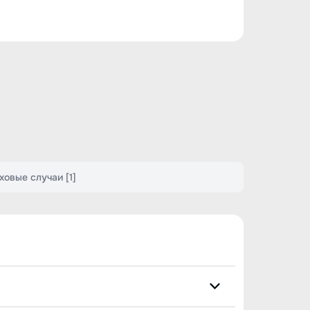
аховые случаи
[1]