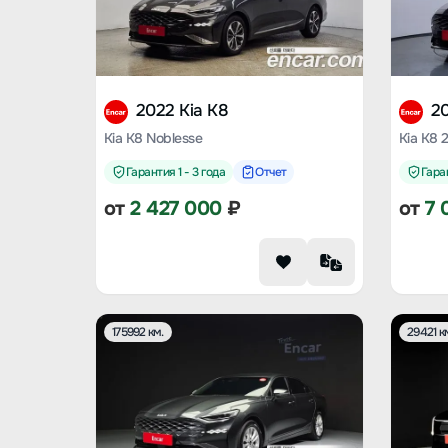
2022 Kia K8
20
Kia K8 Noblesse
Kia K8 
Гарантия 1 - 3 года
Отчет
Гаран
от
2 427 000
₽
от
7 
175992 км.
29421 к