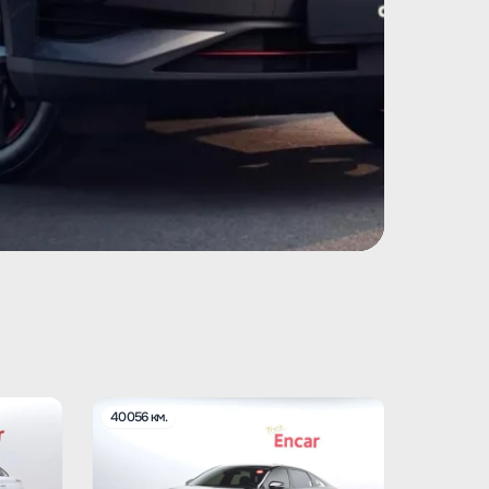
40056 км.