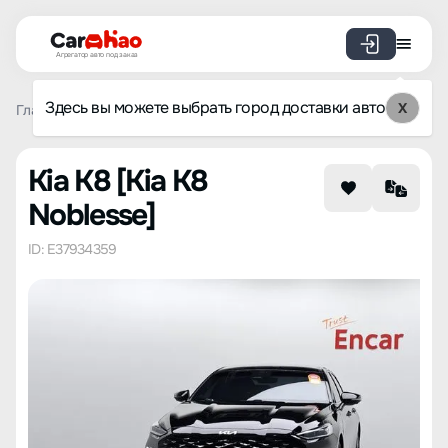
Агрегатор авто под заказ
Здесь вы можете выбрать город доставки авто
X
Главная
Каталог авто из Кореи
Kia
K8
Kia K8 Nobl
Kia K8 [Kia K8
Noblesse]
ID: E37934359