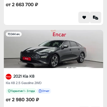
от
2 663 700
₽
70344 км.
2021 Kia K8
Kia K8 2.5 Gasoline 2WD
Гарантия 1 - 3 года
Отчет
от
2 980 300
₽