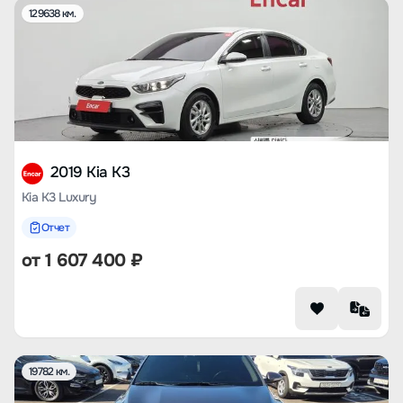
129638 км.
2019 Kia K3
Kia K3 Luxury
Отчет
от
1 607 400
₽
19782 км.