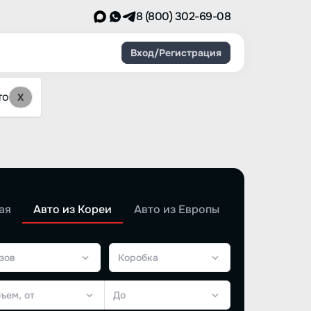
8 (800) 302-69-08
Вход/Регистрация
то
X
ая
Авто из Кореи
Авто из Европы
зов
Коробка
ъем, от
До