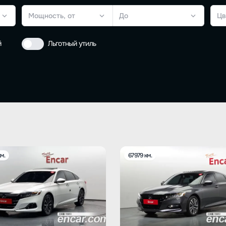
Мощность, от
До
Цв
й
Льготный утиль
м.
67979 км.