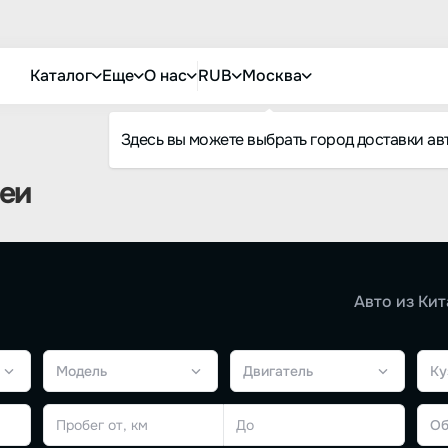
Каталог
Еще
О нас
RUB
Москва
Здесь вы можете выбрать город доставки ав
еи
Авто из Кит
Модель
Двигатель
Ку
Об