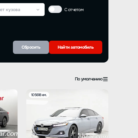
ет кузова
С отчетом
Сбросить
Найти автомобиль
По умолчанию
105618 км.