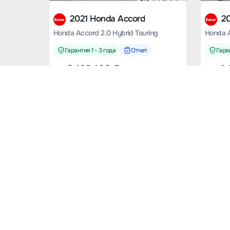
2021 Honda Accord
2
Honda Accord 2.0 Hybrid Touring
Honda A
Гарантия 1 - 3 года
Отчет
Гаран
от
3 193 100
₽
от
4 
10053 км.
55481 к
2019 Honda CR-V
2