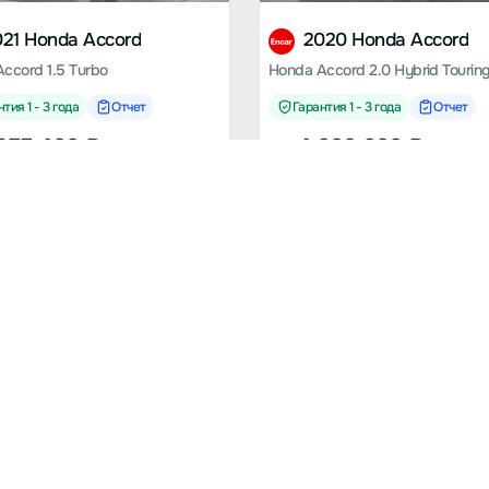
021 Honda Accord
2020 Honda Accord
ccord 1.5 Turbo
Honda Accord 2.0 Hybrid Tourin
тия 1 - 3 года
Отчет
Гарантия 1 - 3 года
Отчет
355 400
₽
от
4 600 600
₽
м.
53195 км.
023 Honda CR-V
2022 Honda CR-V