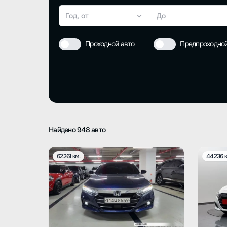
Год, от
До
Проходной авто
Предпроходно
Найдено 948 авто
62261 км.
44236 к