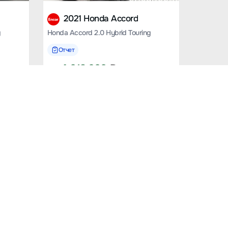
2021 Honda Accord
g
Honda Accord 2.0 Hybrid Touring
Отчет
от
4 013 200
₽
106775 км.
2019 Honda Odyssey