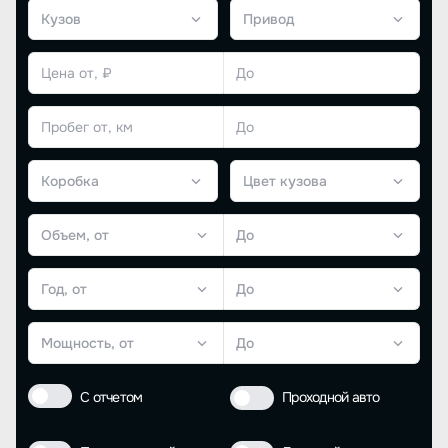
Кузов
Привод
Коробка
Цвет кузова
Объем, от
До
Год, от
До
Мощность, от
До
С отчетом
Проходной авто