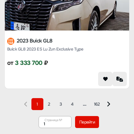
2023 Buick GL8
CHE
168
Buick GL8 2023 ES Lu Zun Exclusive Type
от
3 333 700
₽
1
2
3
4
162
...
Назад
Вперед
Cтраница №
Перейти