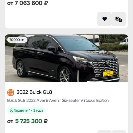
от
7 063 600
₽
70000 км.
2022 Buick GL8
CHE
168
Buick GL8 2023 Avenir Avenir Six-seater Virtuous Edition
Гарантия 1 - 3 года
от
5 725 300
₽