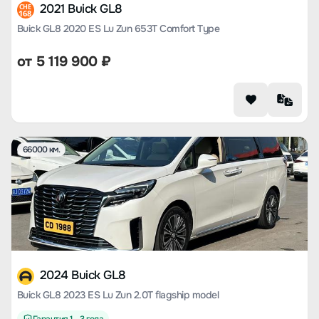
2021 Buick GL8
CHE
168
Buick GL8 2020 ES Lu Zun 653T Comfort Type
от
5 119 900
₽
66000 км.
2024 Buick GL8
Buick GL8 2023 ES Lu Zun 2.0T flagship model