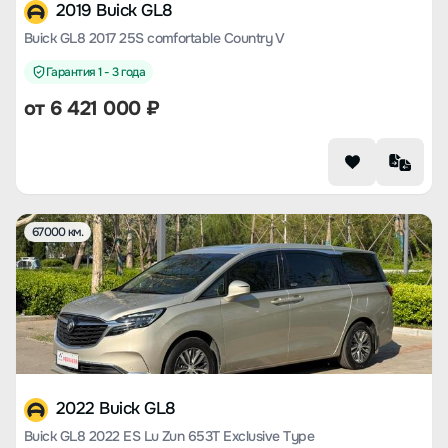
2019 Buick GL8
Buick GL8 2017 25S comfortable Country V
Гарантия 1 - 3 года
от
6 421 000
₽
67000 км.
2022 Buick GL8
Buick GL8 2022 ES Lu Zun 653T Exclusive Type