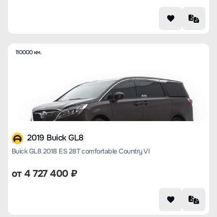
110000 км.
2019 Buick GL8
Buick GL8 2018 ES 28T comfortable Country VI
от
4 727 400
₽