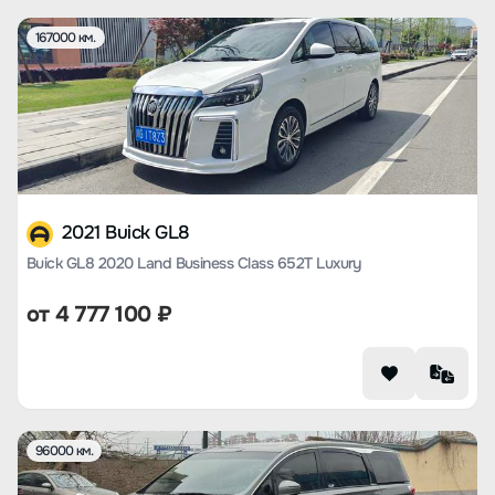
167000 км.
2021 Buick GL8
Buick GL8 2020 Land Business Class 652T Luxury
от
4 777 100
₽
96000 км.