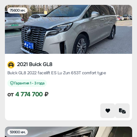
75600 км.
2021 Buick GL8
Buick GL8 2022 facelift ES Lu Zun 653T comfort type
Гарантия 1 - 3 года
от
4 774 700
₽
59900 км.