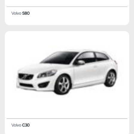
Volvo
S80
Volvo
C30