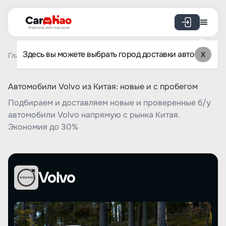
Агрегатор авто под заказ
Здесь вы можете выбрать город доставки авто
X
Главная
Список брендов
Volvo
Автомобили Volvo из Китая: новые и с пробегом
Подбираем и доставляем новые и проверенные б/у
автомобили Volvo напрямую с рынка Китая.
Экономия до 30%
Volvo