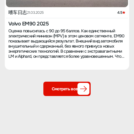
嗜车日志
21.03.2025
4.5
Volvo EM90 2025
Оценка повысилась с 90 до 95 баллов. Как единственный
электрический минивэн (MPV) в этом ценовом сегменте, EM90
показывает выдающийся результат. Внешний вид автомобиля
внушительный и сдержанный, без явного привкуса новых
энергетических технологий. В сравнении с экстравагантными
LM и Alphard, он представляется более уравновешенным. Что
касается комплектации, EM90 практически достиг
совершенного уровня: все, что нужно, есть. Однако
конфигурация пассажирского сидения рядом с водителем
выглядит несколько скромно, тогда как средний ряд сидений
выражает истинную роскошь. К сожалению, отсутствие
холодильника является недостатком, но 2460-ваттная
Смотреть все
аудиосистема Bowers & Wilkins полностью компенсирует все
упущения. И наконец, если вы рассматриваете EM90 и 009
вместе, выбирайте 009, потому что вы заслуживаете не 90, а
95 баллов.