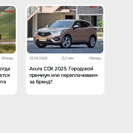
Обзоры
23.04.2026
2 мин.
Обзоры
23.04.202
Когда
Acura CDX 2025. Городской
Acura 
ется
премиум или переплачиваем
в вост
ета
за бренд?
заскуч