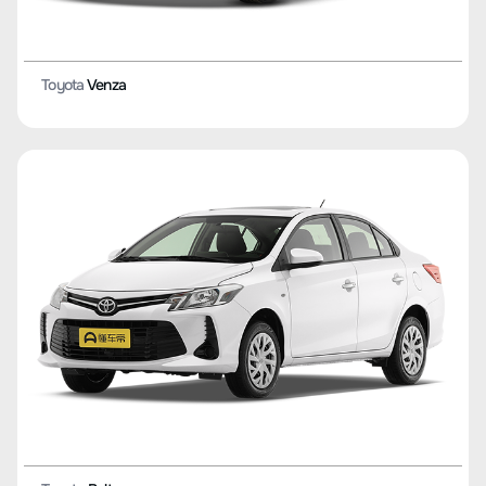
Toyota
Highlander
Toyota
Granvia