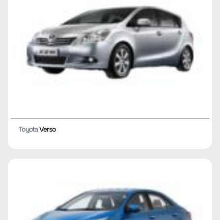
Toyota
COROLLA 2D
Toyota
YARiS L to dazzle