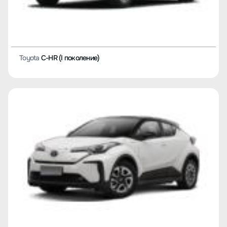
Toyota
Ruizhi
Toyota
YARiS L Enjoy