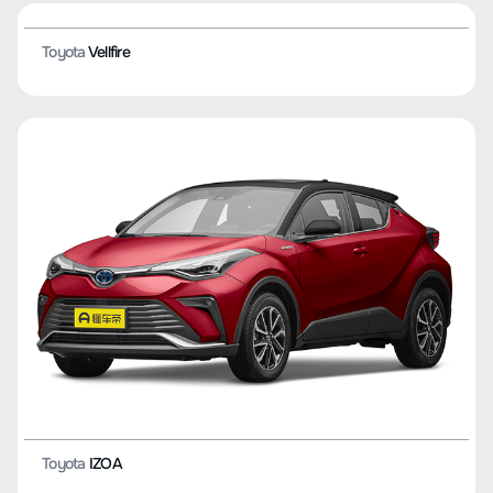
Toyota
Levin GT
Toyota
Corolla(XI поколение)