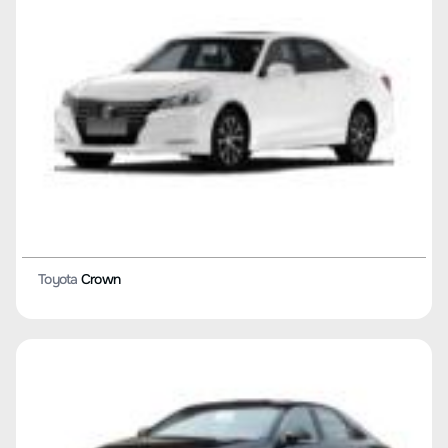
Toyota
BZ4X