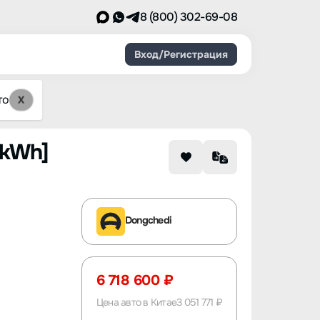
8 (800) 302-69-08
Вход/Регистрация
то
X
2kWh]
Dongchedi
6 718 600 ₽
Цена авто в Китае
3 051 771 ₽