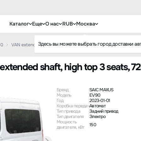
Каталог
Еще
О нас
RUB
Москва
Здесь вы можете выбрать город доставки ав
90
VAN extended shaft, high top 3 seats, 72kWh
tended shaft, high top 3 seats, 7
Бренд
SAIC MAXUS
Модель
EV90
Год
2023-01-01
Коробка передач
Автомат
Тип привода
Задний привод
Тип двигателя
Электро
Мощность
150
двигателя, кВт