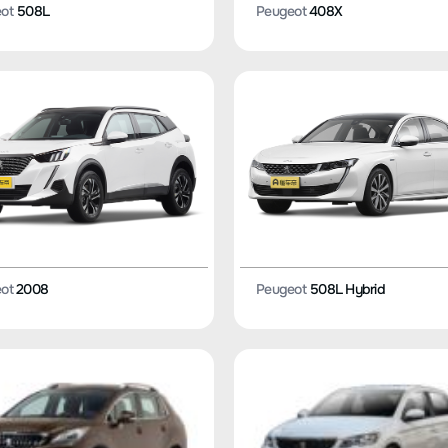
ot
508L
Peugeot
408X
ot
2008
Peugeot
508L Hybrid