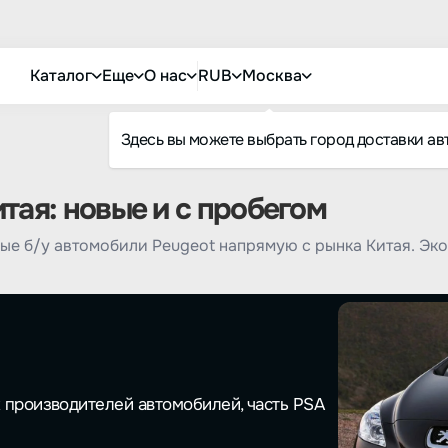
Каталог
Еще
О нас
RUB
Москва
Здесь вы можете выбрать город доставки ав
тая: новые и с пробегом
ые б/у автомобили Peugeot напрямую с рынка Китая. Эк
х производителей автомобилей, часть PSA