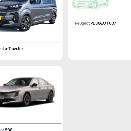
Peugeot
PEUGEOT 807
ot
e-Traveller
ot
508