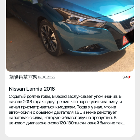
草酸钙草霓遤
16.06.2022
3.4
Nissan Lannia 2016
Скрытый долгие годы, Bluebird заслуживает упоминания. В
начале 2018 года я вдруг решил, что пора купить машину, и
начал присматриваться к моделям. Тогда я узнал, что на
автомобили с объемом двигателя 1.6L и ниже действует
налоговая скидка, которую я благополучно пропустил. В
ценовом диапазоне около 120-130 тысяч юаней было не так
много вариантов, и, просмотрев модели, я остановился на
Nissan. Внешний вид Bluebird меня сразу впечатлил - когда я
увидел его на дороге, подумал, что это какая-то машина за