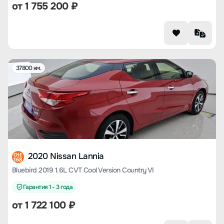
от
1 755 200
₽
37800 км.
2020 Nissan Lannia
CHE
168
Bluebird 2019 1.6L CVT Cool Version Country VI
Гарантия 1 - 3 года
от
1 722 100
₽