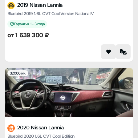
2019 Nissan Lannia
Bluebird 2019 1.6L CVT Cool Version National V
Гарантия 1 - 3 года
от
1 639 300
₽
32000 км.
2020 Nissan Lannia
CHE
168
Bluebird 2020 1.6L CVT Cool Edition