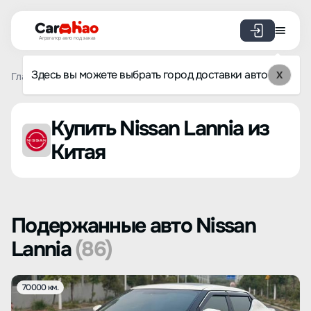
Агрегатор авто под заказ
Здесь вы можете выбрать город доставки авто
X
Главная
Список брендов
Nissan
Lannia
Купить Nissan Lannia из
Китая
Подержанные авто Nissan
Lannia
(86)
70000 км.