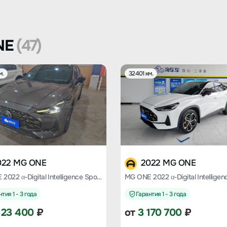
NE
(47)
м.
32401 км.
022 MG ONE
2022 MG ONE
MG ONE 2022 α-Digital Intelligence Sports Series 1.5T Advanced Version
тия 1 - 3 года
Гарантия 1 - 3 года
123 400
₽
от
3 170 700
₽