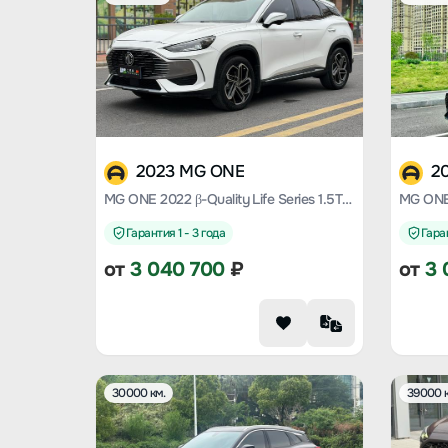
2023 MG ONE
2
MG ONE 2022 β-Quality Life Series 1.5T large meets Version 1228
Гарантия 1 - 3 года
Гаран
от
3 040 700
₽
от
3 
30000 км.
39000 к