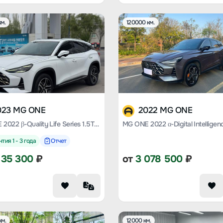
м.
120000 км.
023 MG ONE
2022 MG ONE
MG ONE 2022 β-Quality Life Series 1.5T large meets Version 1078
тия 1 - 3 года
Отчет
135 300
₽
от
3 078 500
₽
км.
12000 км.