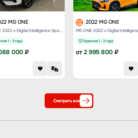
022 MG ONE
2022 MG ONE
CHE
168
MG ONE 2022 α-Digital Intelligence Sports Series 1.5T Standard Edition
тия 1 - 3 года
Гарантия 1 - 3 года
088 000
₽
от
2 995 800
₽
Смотреть все