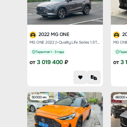
2022 MG ONE
2
MG ONE 2022 β-Quality Life Series 1.5T large meets Version 1228
Гарантия 1 - 3 года
Гаран
от
3 019 400
₽
от
3 
50000 км.
66000 к