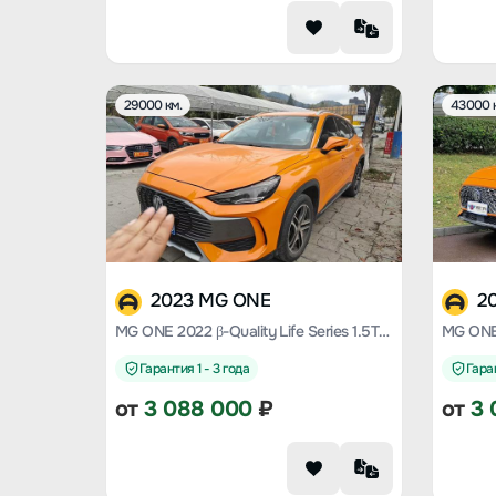
29000 км.
43000 
2023 MG ONE
2
MG ONE 2022 β-Quality Life Series 1.5T large meets Version 1078
Гарантия 1 - 3 года
Гаран
от
3 088 000
₽
от
3 