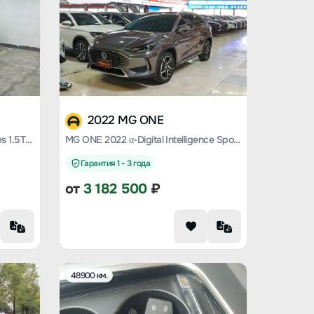
2022 MG ONE
MG ONE 2022 β-Quality Life Series 1.5T large meets Version 1128
MG ONE 2022 α-Digital Intelligence Sports Series 1.5T start-up version
Гарантия 1 - 3 года
от
3 182 500
₽
48900 км.