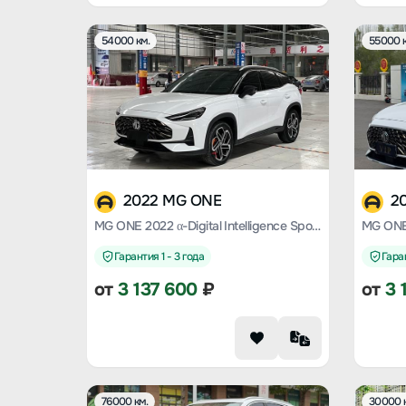
54000 км.
55000 к
2022 MG ONE
2
MG ONE 2022 α-Digital Intelligence Sports Series 1.5T Standard Edition
Гарантия 1 - 3 года
Гаран
от
3 137 600
₽
от
3 
76000 км.
30000 