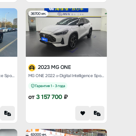
36700 км.
2023 MG ONE
MG ONE 2022 α-Digital Intelligence Sports Series 1.5T Advanced Version
MG ONE 2022 α-Digital Intelligence Sports Series 1.5T Advanced Version
Гарантия 1 - 3 года
от
3 157 700
₽
63000 км.