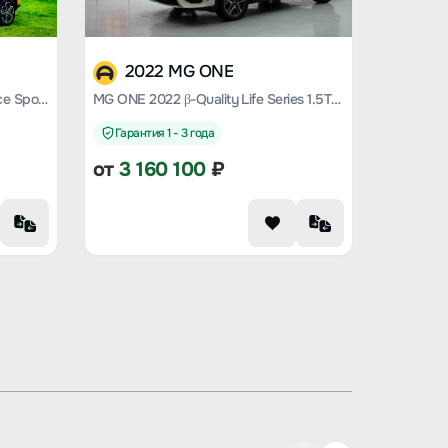
2022 MG ONE
MG ONE 2022 α-Digital Intelligence Sports Series 1.5T Standard Edition
MG ONE 2022 β-Quality Life Series 1.5T large meets Version 1078
Гарантия 1 - 3 года
от
3 160 100
₽