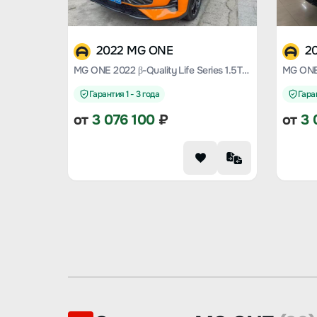
2022 MG ONE
2
MG ONE 2022 β-Quality Life Series 1.5T large meets Version 1078
Гарантия 1 - 3 года
Гаран
от
3 076 100
₽
от
3 