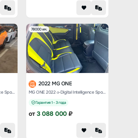
78000 км.
2022 MG ONE
CHE
168
MG ONE 2022 α-Digital Intelligence Sports Series 1.5T Standard Edition
MG ONE 2022 α-Digital Intelligence Sports Series 1.5T Advanced Version
Гарантия 1 - 3 года
от
3 088 000
₽