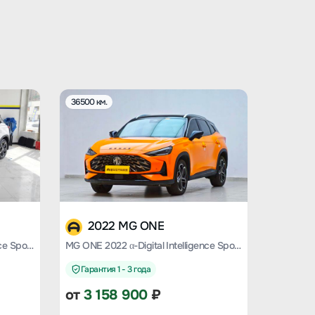
36500 км.
2022 MG ONE
MG ONE 2022 α-Digital Intelligence Sports Series 1.5T Advanced Version
MG ONE 2022 α-Digital Intelligence Sports Series 1.5T Advanced Version
Гарантия 1 - 3 года
от
3 158 900
₽