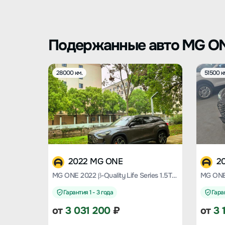
Подержанные авто MG O
28000 км.
51500 к
2022 MG ONE
2
MG ONE 2022 β-Quality Life Series 1.5T large meets Version 1228
Гарантия 1 - 3 года
Гаран
от
3 031 200
₽
от
3 