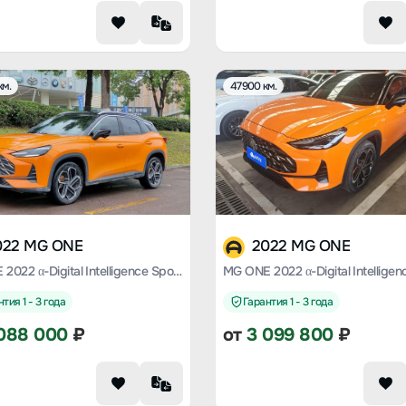
км.
47900 км.
022 MG ONE
2022 MG ONE
MG ONE 2022 α-Digital Intelligence Sports Series 1.5T Standard Edition
тия 1 - 3 года
Гарантия 1 - 3 года
088 000
₽
от
3 099 800
₽