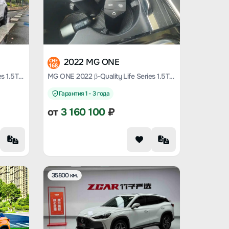
2022 MG ONE
CHE
168
MG ONE 2022 β-Quality Life Series 1.5T large meets Version 1078
MG ONE 2022 β-Quality Life Series 1.5T large meets Version 1228
Гарантия 1 - 3 года
от
3 160 100
₽
35800 км.