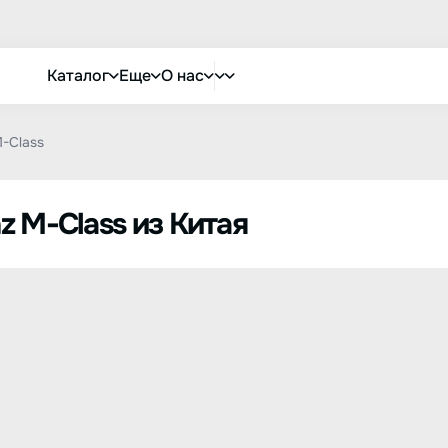
Каталог
Еще
О нас
-Class
z M-Class из Китая