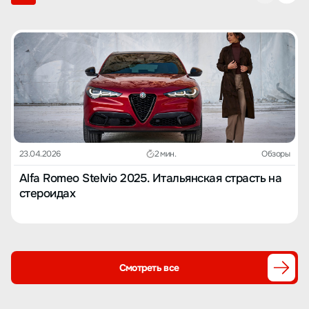
использован двойной рычажный механизм, а сзади —
многорычажная подвеска, при этом верхняя часть задней
подвески выполнена по схеме двойного рычага. Задняя часть
автомобиля весьма устойчиво ведет себя при выполнении ряда
маневров, и в целом автомобиль оставляет очень цельное
впечатление.
23.04.2026
2 мин.
Обзоры
Alfa Romeo Stelvio 2025. Итальянская страсть на
стероидах
Смотреть все