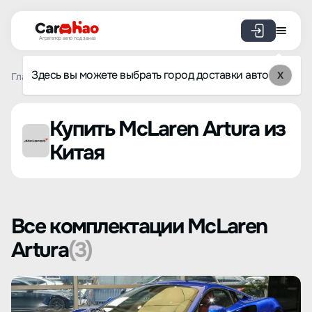
Агрегатор авто под заказ
Здесь вы можете выбрать город доставки авто
X
Главная
Список брендов
McLaren
Artura
Купить McLaren Artura из
Китая
Все комплектации McLaren
Artura
(3)