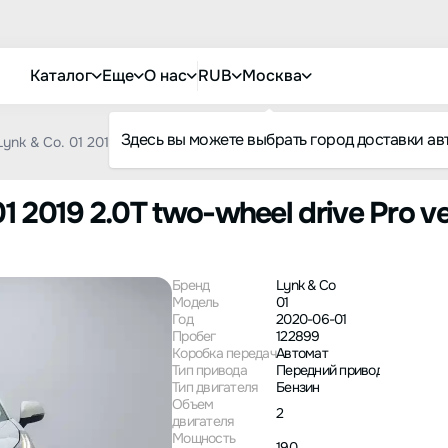
Каталог
Еще
О нас
RUB
Москва
Здесь вы можете выбрать город доставки ав
Lynk & Co. 01 2019 2.0T two-wheel drive Pro version Country VI
1 2019 2.0T two-wheel drive Pro ve
Бренд
Lynk & Co
Модель
01
Год
2020-06-01
Пробег
122899
Коробка передач
Автомат
Тип привода
Передний привод
Тип двигателя
Бензин
Объем
2
двигателя
Мощность
190