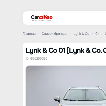
Агрегатор авто под заказ
Главная
Список брендов
Lynk & Co
01
Lynk & Co 01 [Lynk & Co. 0
ID: G56255396