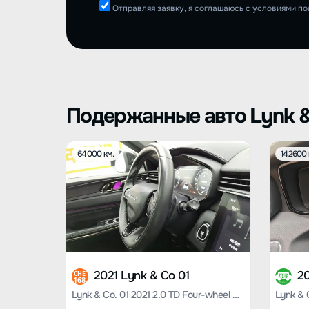
Отправляя заявку, я соглашаюсь с условиями
по
Подержанные авто Lynk &
64000 км.
142600 
2021 Lynk & Co 01
20
CHE
168
Lynk & Co. 01 2021 2.0 TD Four-wheel drive Night Edition