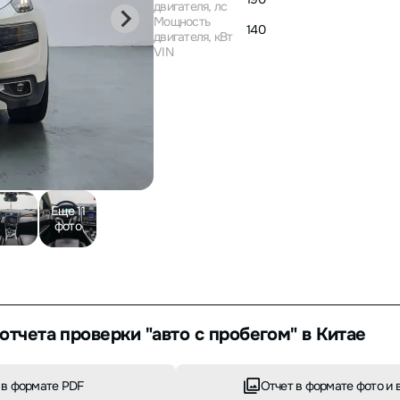
двигателя, лс
Мощность
140
двигателя, кВт
VIN
Еще 11
фото
отчета проверки "авто с пробегом" в Китае
 в формате PDF
Отчет в формате фото и 