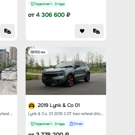
Гарантия 1 - 3 года
от
4 306 600
₽
59700 км.
2019 Lynk & Co 01
Lynk & Co. 01 2023 2.0 TD Two-wheel drive Asian Games Version
Lynk & Co. 01 2019 2.0T two-wheel drive Pro version Country VI
Гарантия 1 - 3 года
Отчет
от
3 778 200
₽