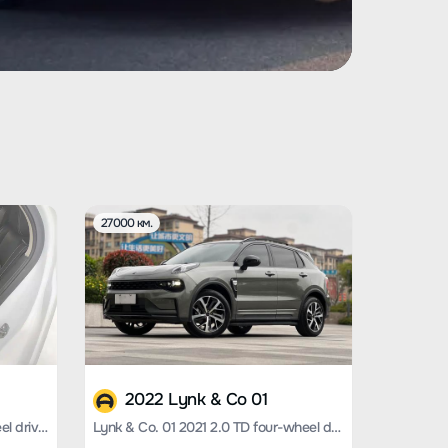
27000 км.
2022 Lynk & Co 01
Lynk & Co. 01 2019 2.0T two-wheel drive Pro version Country VI
Lynk & Co. 01 2021 2.0 TD four-wheel drive Halo