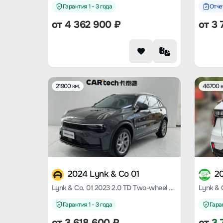
Гарантия 1 - 3 года
Отче
от
4 362 900
₽
от
3 
21900 км.
46700 к
2024 Lynk & Co 01
20
Lynk & Co. 01 2023 2.0 TD Two-wheel drive Asian Games Version
Гарантия 1 - 3 года
Гаран
от
3 618 600
₽
от
3 