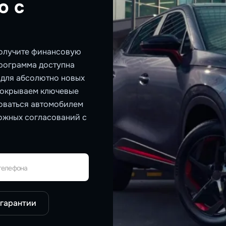
о с
олучите финансовую
Программа доступна
и для абсолютно новых
покрываем ключевые
зоваться автомобилем
ожных согласований с
телефона
 гарантии