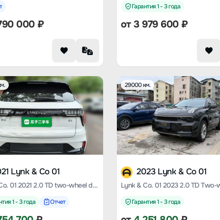
т
Гарантия 1 - 3 года
790 000
₽
от
3 979 600
₽
м.
29000 км.
21 Lynk & Co 01
2023 Lynk & Co 01
Lynk & Co. 01 2021 2.0 TD two-wheel drive Pro
тия 1 - 3 года
Отчет
Гарантия 1 - 3 года
754 700
₽
от
4 251 800
₽