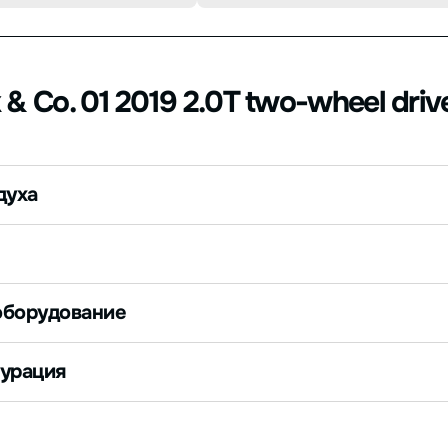
& Co. 01 2019 2.0T two-wheel driv
духа
оборудование
гурация