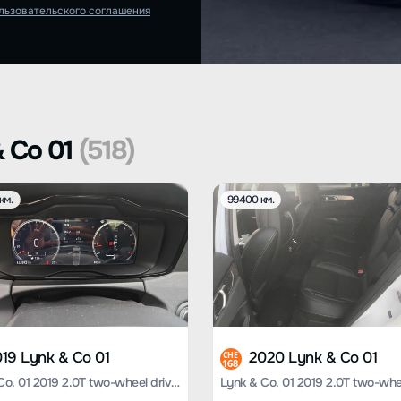
льзовательского соглашения
 Co 01
(518)
км.
99400 км.
19 Lynk & Co 01
2020 Lynk & Co 01
CHE
168
Lynk & Co. 01 2019 2.0T two-wheel drive Pro version Country VI