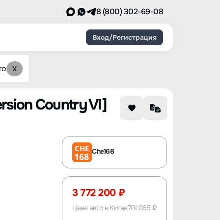
8 (800) 302-69-08
Вход/Регистрация
то
X
rsion Country VI]
CHE
Che168
168
3 772 200 ₽
Цена авто в Китае
701 065 ₽