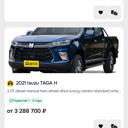
2021 Isuzu TAGA H
3.0T diesel manual two-wheel drive luxury version standard wheelbase 4KH1CT6H1
Гарантия 1 - 3 года
от 3 288 700 ₽