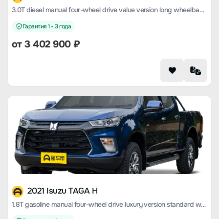
3.0T diesel manual four-wheel drive value version long wheelbase 4KH1CT6H1
Гарантия 1 - 3 года
от 3 402 900 ₽
2021 Isuzu TAGA H
1.8T gasoline manual four-wheel drive luxury version standard wheelbase CE18