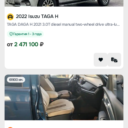
2022 Isuzu TAGA H
TAGA DAGA H 2021 3.0T diesel manual two-wheel drive ultra-luxury version long wheelbase 4KH1CT6H1
Гарантия 1 - 3 года
от
2 471 100
₽
61900 км.