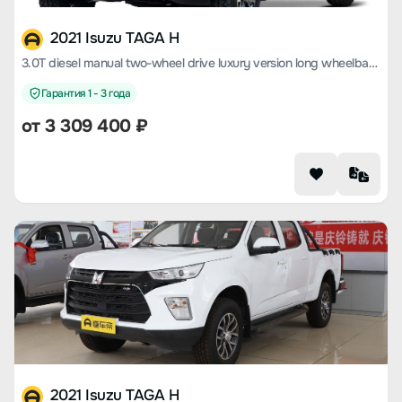
2021 Isuzu TAGA H
3.0T diesel manual two-wheel drive luxury version long wheelbase 4KH1CT6H1
Гарантия 1 - 3 года
от 3 309 400 ₽
2021 Isuzu TAGA H