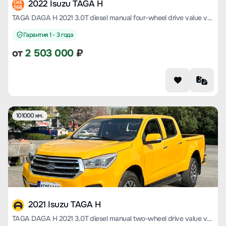
2022 Isuzu TAGA H
CHE
168
TAGA DAGA H 2021 3.0T diesel manual four-wheel drive value version long wheelbase 4KH1CT6H1
Гарантия 1 - 3 года
от
2 503 000
₽
101000 км.
2021 Isuzu TAGA H
TAGA DAGA H 2021 3.0T diesel manual two-wheel drive value version long wheelbase 4KH1CT6H1