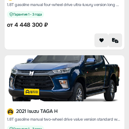
1.8T gasoline manual four-wheel drive ultra-luxury version long wheelbase CE18
Гарантия 1 - 3 года
от 4 448 300 ₽
2021 Isuzu TAGA H
1.8T gasoline manual two-wheel drive value version standard wheelbase CE18