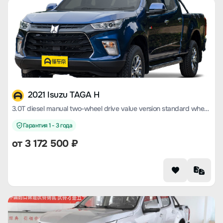
2021 Isuzu TAGA H
3.0T diesel manual two-wheel drive value version standard wheelbase 4KH1CT6H1
Гарантия 1 - 3 года
от 3 172 500 ₽