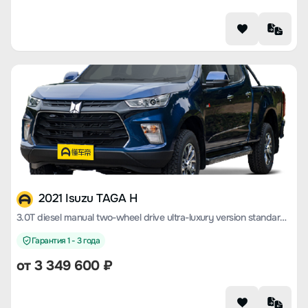
2021 Isuzu TAGA H
3.0T diesel manual two-wheel drive ultra-luxury version standard wheelbase 4KH1CT6H1
Гарантия 1 - 3 года
от 3 349 600 ₽