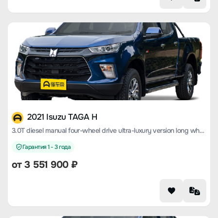
2021 Isuzu TAGA H
3.0T diesel manual four-wheel drive ultra-luxury version long wheelbase 4KH1CT6H1
Гарантия 1 - 3 года
от 3 551 900 ₽