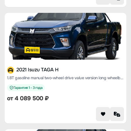
2021 Isuzu TAGA H
1.8T gasoline manual two-wheel drive value version long wheelbase CE18
Гарантия 1 - 3 года
от 4 089 500 ₽