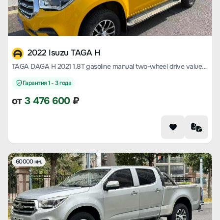
2022 Isuzu TAGA H
TAGA DAGA H 2021 1.8T gasoline manual two-wheel drive value version long wheelbase CE18
Гарантия 1 - 3 года
от
3 476 600
₽
60000 км.