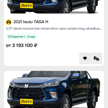
2021 Isuzu TAGA H
3.0T diesel manual two-wheel drive value version long wheelbase 4KH1CT6H1
Гарантия 1 - 3 года
от 3 193 100 ₽