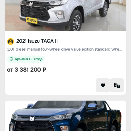
2021 Isuzu TAGA H
3.0T diesel manual four-wheel drive value edition standard wheelbase 4KH1CT6H1
Гарантия 1 - 3 года
от 3 381 200 ₽