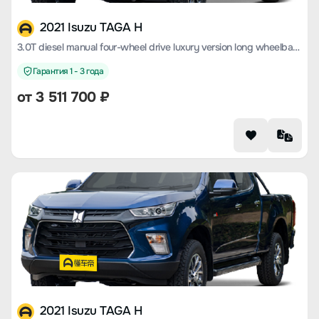
2021 Isuzu TAGA H
3.0T diesel manual four-wheel drive luxury version long wheelbase 4KH1CT6H1
Гарантия 1 - 3 года
от 3 511 700 ₽
2021 Isuzu TAGA H