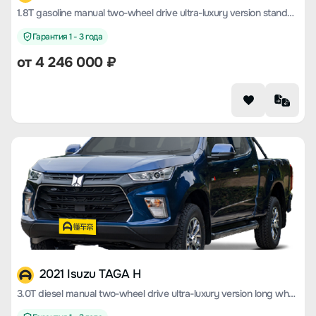
1.8T gasoline manual two-wheel drive ultra-luxury version standard wheelbase CE18
Гарантия 1 - 3 года
от 4 246 000 ₽
2021 Isuzu TAGA H
3.0T diesel manual two-wheel drive ultra-luxury version long wheelbase 4KH1CT6H1