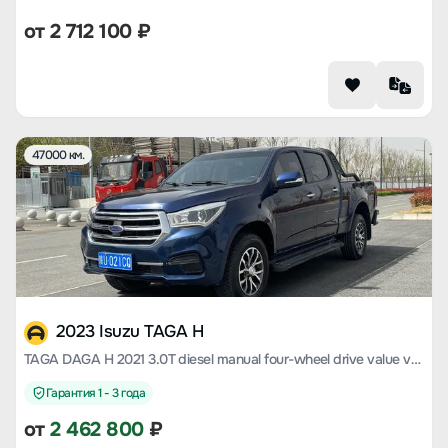
от
2 712 100
₽
47000 км.
2023 Isuzu TAGA H
TAGA DAGA H 2021 3.0T diesel manual four-wheel drive value version long wheelbase 4KH1CT6H1
Гарантия 1 - 3 года
от
2 462 800
₽