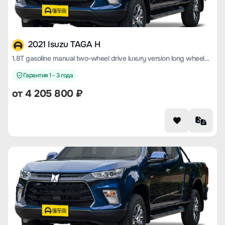
2021 Isuzu TAGA H
1.8T gasoline manual two-wheel drive luxury version long wheelbase CE18
Гарантия 1 - 3 года
от 4 205 800 ₽