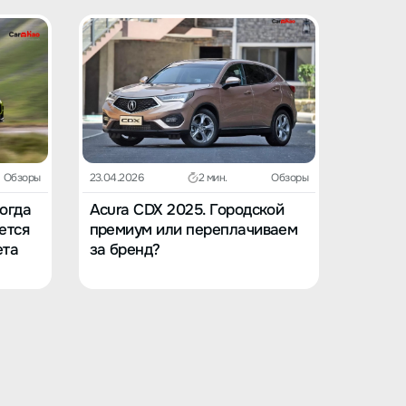
Обзоры
23.04.2026
2 мин.
Обзоры
23.04.202
Когда
Acura CDX 2025. Городской
Acura 
ется
премиум или переплачиваем
в вост
ета
за бренд?
заскуч