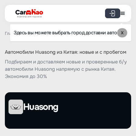
Агрегатор авто под заказ
Здесь вы можете выбрать город доставки авто
X
Главная
Список брендов
Huasong
Автомобили Huasong из Китая: новые и с пробегом
Подбираем и доставляем новые и проверенные б/у
автомобили Huasong напрямую с рынка Китая.
Экономия до 30%
Huasong