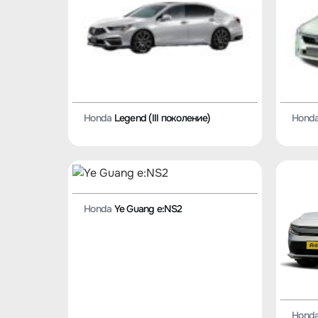
Honda
Legend (III поколение)
Hond
Honda
Ye Guang e:NS2
Hond