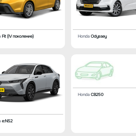
a
Fit (IV поколение)
Honda
Odyssey
Honda
CB250
a
e:NS2