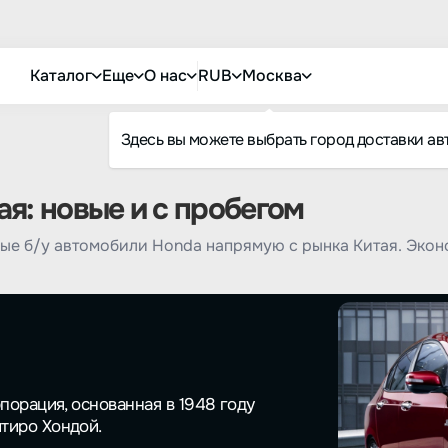
Каталог
Еще
О нас
RUB
Москва
Здесь вы можете выбрать город доставки ав
я: новые и с пробегом
ые б/у автомобили Honda напрямую с рынка Китая. Эко
порация, основанная в 1948 году
тиро Хондой.