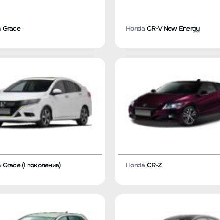
a
Grace
Honda
CR-V New Energy
a
Grace (I поколение)
Honda
CR-Z