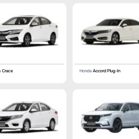
a
Crace
Honda
Accord Plug-In