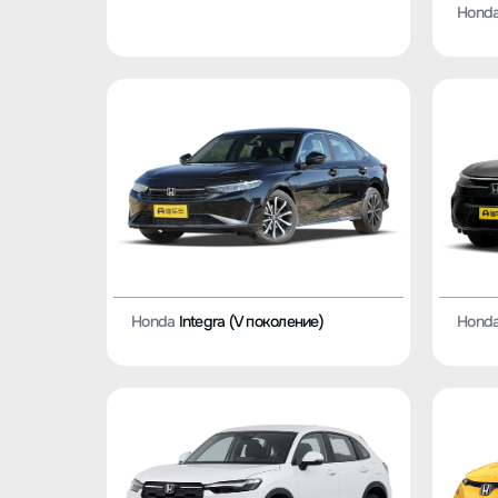
Hond
Honda
Integra (V поколение)
Hond