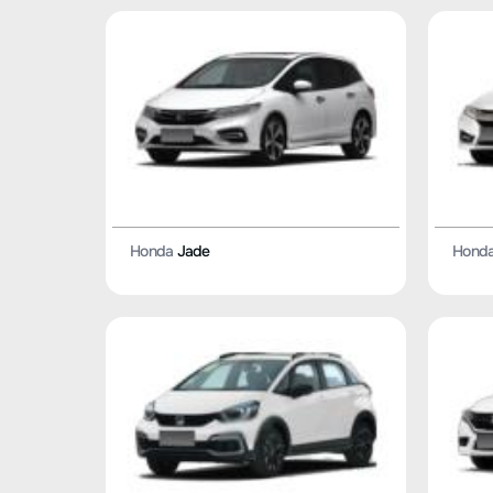
Honda
Jade
Hond