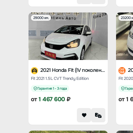
29000 км.
23200 к
2021 Honda Fit (IV поколение)
CHE
168
Fit 2021 1.5L CVT Trendy Edition
Гарантия 1 - 3 года
Гаран
от
1 467 600
₽
от
1 