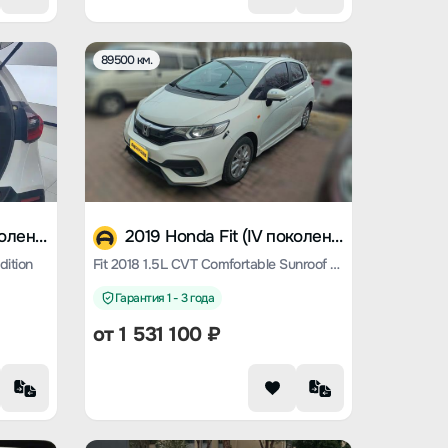
89500 км.
2021 Honda Fit (IV поколение)
2019 Honda Fit (IV поколение)
dition
Fit 2018 1.5L CVT Comfortable Sunroof version
Гарантия 1 - 3 года
от
1 531 100
₽