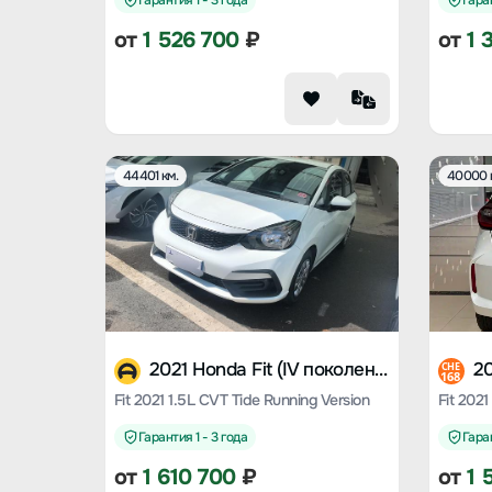
Гарантия 1 - 3 года
Гаран
от
1 526 700
₽
от
1 
44401 км.
40000 
2021 Honda Fit (IV поколение)
CHE
168
Fit 2021 1.5L CVT Tide Running Version
Fit 2021
Гарантия 1 - 3 года
Гаран
от
1 610 700
₽
от
1 