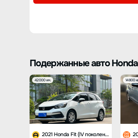
Подержанные авто Honda F
42000 км.
14800 к
2021 Honda Fit (IV поколение)
CHE
168