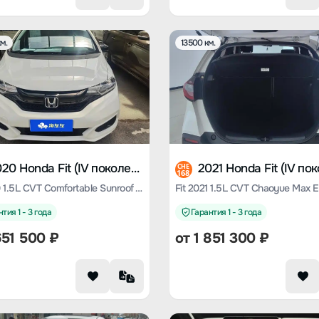
м.
13500 км.
2020 Honda Fit (IV поколение)
CHE
168
Fit 2020 1.5L CVT Comfortable Sunroof Version
Fit 2021 1.5L CVT Chaoyue Max E
тия 1 - 3 года
Гарантия 1 - 3 года
651 500
₽
от
1 851 300
₽