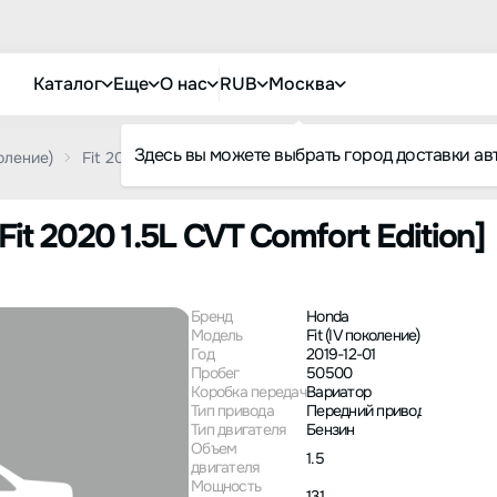
Каталог
Еще
О нас
RUB
Москва
Здесь вы можете выбрать город доставки ав
коление)
Fit 2020 1.5L CVT Comfort Edition
Fit 2020 1.5L CVT Comfort Edition]
Бренд
Honda
Модель
Fit (IV поколение)
Год
2019-12-01
Пробег
50500
Коробка передач
Вариатор
Тип привода
Передний привод
Тип двигателя
Бензин
Объем
1.5
двигателя
Мощность
131