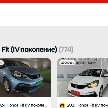
it (IV поколение)
(774)
м.
29000 км.
2024 Honda Fit (IV поколение)