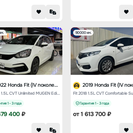
км.
90000 км.
2022 Honda Fit (IV поколение)
Fit 2022 1.5L CVT Unlimited MUGEN Edition
тия 1 - 3 года
Гарантия 1 - 3 года
479 400
₽
от
1 613 700
₽