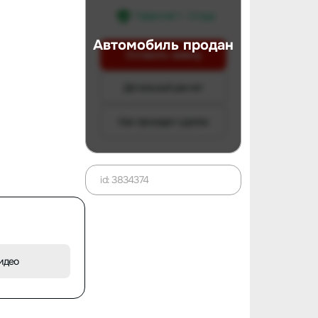
Гарантия 1 - 3 года
Автомобиль продан
Оставить заявку
Детальный расчет
Как проходит сделка
id: 3834374
идео