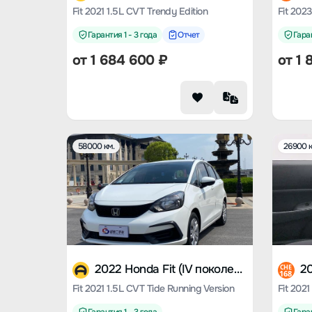
Fit 2021 1.5L CVT Trendy Edition
Fit 202
Гарантия 1 - 3 года
Отчет
Гаран
от
1 684 600
₽
от
1 
58000 км.
26900 к
2022 Honda Fit (IV поколение)
CHE
168
Fit 2021 1.5L CVT Tide Running Version
Fit 2021