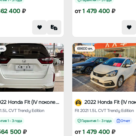
тия 1 - 3 года
Гарантия 1 - 3 года
362 400
₽
от
1 479 400
₽
км.
69600 км.
2022 Honda Fit (IV поколение)
 1.5L CVT Trendy Edition
Fit 2021 1.5L CVT Trendy Edition
тия 1 - 3 года
Гарантия 1 - 3 года
Отчет
564 500
₽
от
1 479 400
₽