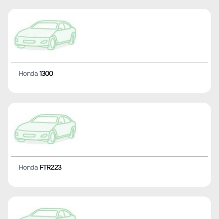
Honda
1300
Honda
FTR223