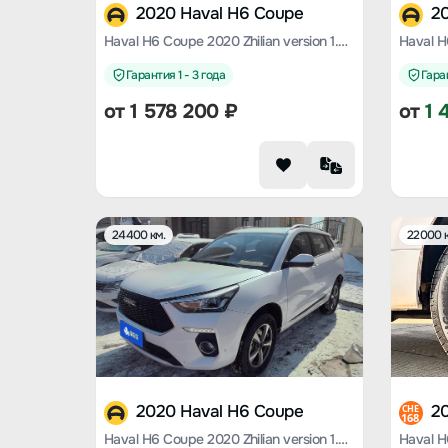
2020 Haval H6 Coupe
2
Haval H6 Coupe 2020 Zhilian version 1.5T automatic two-wheel drive luxury Zhilian type
Гарантия 1 - 3 года
Гаран
от
1 578 200
₽
от
1 
24400 км.
22000 к
2020 Haval H6 Coupe
2
CHE
168
Haval H6 Coupe 2020 Zhilian version 1.5T automatic two-wheel drive luxury Zhilian type