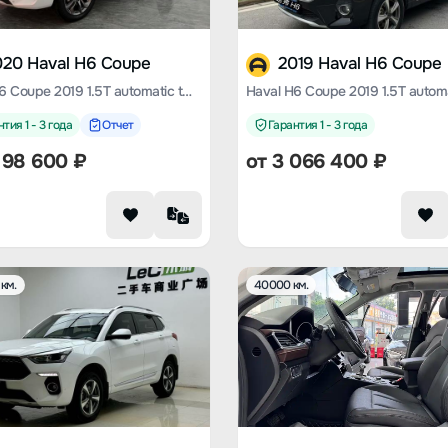
020 Haval H6 Coupe
2019 Haval H6 Coupe
Haval H6 Coupe 2019 1.5T automatic two-wheel drive Super Hao Zhilian edition Country VI
тия 1 - 3 года
Отчет
Гарантия 1 - 3 года
198 600
₽
от
3 066 400
₽
км.
40000 км.