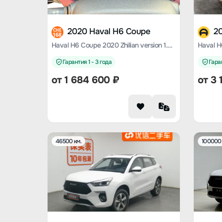
2020 Haval H6 Coupe
2
CHE
168
Haval H6 Coupe 2020 Zhilian version 1.5T automatic two-wheel drive luxury Zhilian type
Гарантия 1 - 3 года
Гаран
от
1 684 600
₽
от
3 
46500 км.
100000 