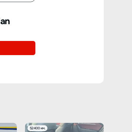
ian
52400 км.