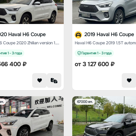
020 Haval H6 Coupe
2019 Haval H6 Coupe
Haval H6 Coupe 2020 Zhilian version 1.5T automatic two-wheel drive luxury Zhilian type
тия 1 - 3 года
Гарантия 1 - 3 года
566 400
₽
от
3 127 600
₽
км.
67000 км.