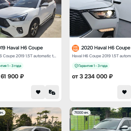
019 Haval H6 Coupe
2020 Haval H6 Coupe
CHE
168
Haval H6 Coupe 2019 1.5T automatic two-wheel drive luxury Smart Union edition Country VI
тия 1 - 3 года
Гарантия 1 - 3 года
161 900
₽
от
3 234 000
₽
м.
71000 км.