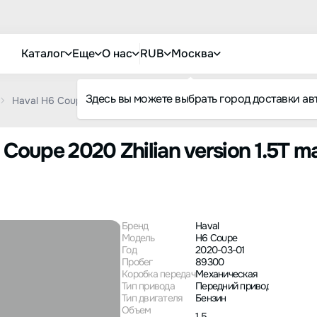
Каталог
Еще
О нас
RUB
Москва
Здесь вы можете выбрать город доставки ав
Haval H6 Coupe 2020 Zhilian version 1.5T manual two-wheel drive 
 Coupe 2020 Zhilian version 1.5T 
Бренд
Haval
Модель
H6 Coupe
Год
2020-03-01
Пробег
89300
Коробка передач
Механическая
Тип привода
Передний привод
Тип двигателя
Бензин
Объем
1.5