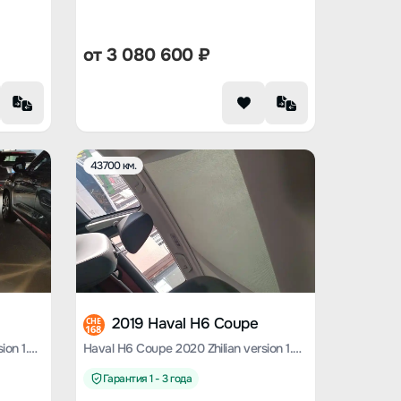
от
3 080 600
₽
43700 км.
2019 Haval H6 Coupe
CHE
168
Haval H6 Coupe 2020 Zhilian version 1.5T automatic two-wheel drive luxury Zhilian type
Haval H6 Coupe 2020 Zhilian version 1.5T automatic two-wheel drive luxury Zhilian type
Гарантия 1 - 3 года