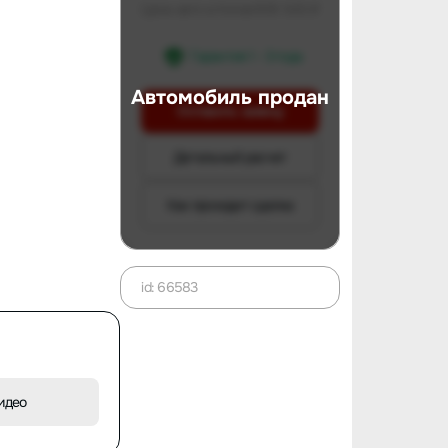
Цена авто в Китае
509 543 ₽
Гарантия 1 - 3 года
Автомобиль продан
Оставить заявку
Детальный расчет
Как проходит сделка
id: 66583
идео