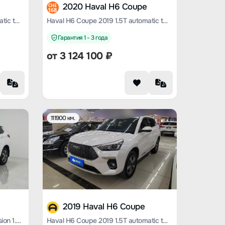
2020 Haval H6 Coupe
CHE
168
Haval H6 Coupe 2019 1.5T automatic two-wheel drive luxury Smart Union edition Country VI
Haval H6 Coupe 2019 1.5T automatic two-wheel drive luxury Smart Union edition Country VI
Гарантия 1 - 3 года
от
3 124 100
₽
111900 км.
2019 Haval H6 Coupe
Haval H6 Coupe 2020 Zhilian version 1.5T automatic two-wheel drive elite type
Haval H6 Coupe 2019 1.5T automatic two-wheel drive luxury Smart Union edition Country VI