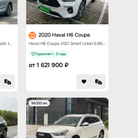
2020 Haval H6 Coupe
CHE
168
Haval H6 Coupe 2019 1.5T automatic two-wheel drive Super Hao Zhilian edition Country VI
Haval H6 Coupe 2021 Smart Union Edition 1.5T automatic two-wheel drive Luxury Smart Union Edition
Гарантия 1 - 3 года
от
1 621 900
₽
94000 км.