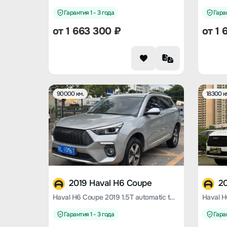
Гарантия 1 - 3 года
Гаран
от
1 663 300
₽
от
1 
90000 км.
18300 к
2019 Haval H6 Coupe
2
Haval H6 Coupe 2019 1.5T automatic two-wheel drive elite country VI
Гарантия 1 - 3 года
Гаран