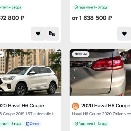
тия 1 - 3 года
Гарантия 1 - 3 года
672 800
₽
от
1 638 500
₽
м.
71100 км.
020 Haval H6 Coupe
2020 Haval H6 Coupe
CHE
168
Haval H6 Coupe 2019 1.5T automatic two-wheel drive elite country VI
тия 1 - 3 года
Отчет
Гарантия 1 - 3 года