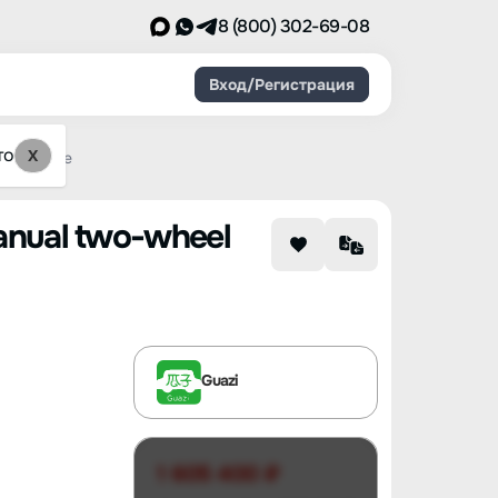
8 (800) 302-69-08
Вход/Регистрация
то
X
elite type
manual two-wheel
Guazi
1 605 400 ₽