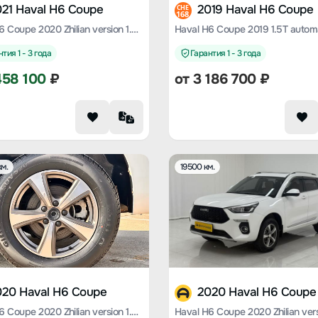
021 Haval H6 Coupe
2019 Haval H6 Coupe
CHE
168
Haval H6 Coupe 2020 Zhilian version 1.5T automatic two-wheel drive luxury Zhilian type
тия 1 - 3 года
Гарантия 1 - 3 года
458 100
₽
от
3 186 700
₽
м.
19500 км.
020 Haval H6 Coupe
2020 Haval H6 Coupe
Haval H6 Coupe 2020 Zhilian version 1.5T automatic two-wheel drive luxury Zhilian type