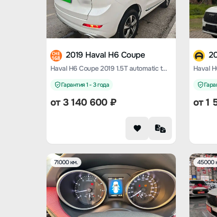
2019 Haval H6 Coupe
2
CHE
168
Haval H6 Coupe 2019 1.5T automatic two-wheel drive elite country VI
Гарантия 1 - 3 года
Гаран
от
3 140 600
₽
от
1 
71000 км.
45000 