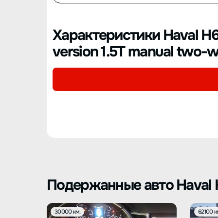
Характеристики Haval H6 
version 1.5T manual two-wh
Подержанные авто Haval
30000 км.
62100 к