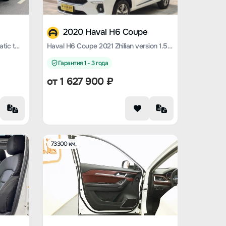
2020 Haval H6 Coupe
Haval H6 Coupe 2019 1.5T automatic two-wheel drive elite National V
Haval H6 Coupe 2021 Zhilian version 1.5T automatic two-wheel drive urban type
Гарантия 1 - 3 года
от
1 627 900
₽
73300 км.