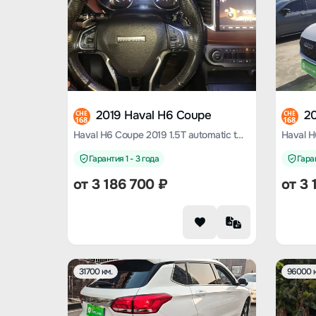
2019 Haval H6 Coupe
2
CHE
CHE
168
168
Haval H6 Coupe 2019 1.5T automatic two-wheel drive elite country VI
Гарантия 1 - 3 года
Гаран
от
3 186 700
₽
от
3 
31700 км.
96000 к