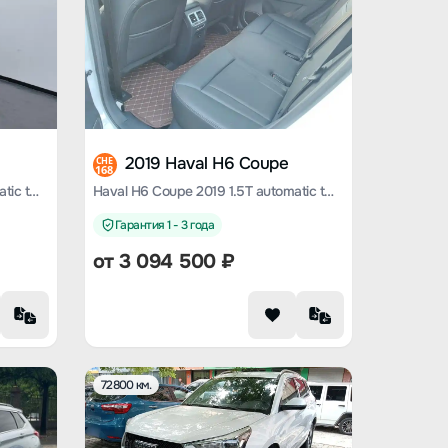
2019 Haval H6 Coupe
CHE
168
Haval H6 Coupe 2019 1.5T automatic two-wheel drive luxury Smart Union edition Country VI
Haval H6 Coupe 2019 1.5T automatic two-wheel drive elite National V
Гарантия 1 - 3 года
от
3 094 500
₽
72800 км.