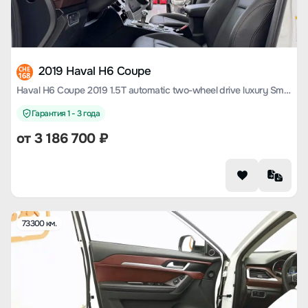
2019 Haval H6 Coupe
CHE
168
Haval H6 Coupe 2019 1.5T automatic two-wheel drive luxury Smart Union edition Country VI
Гарантия 1 - 3 года
от
3 186 700
₽
73300 км.