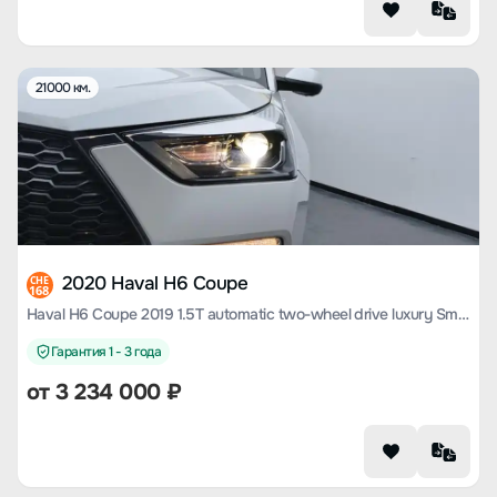
21000 км.
2020 Haval H6 Coupe
CHE
168
Haval H6 Coupe 2019 1.5T automatic two-wheel drive luxury Smart Union edition Country VI
Гарантия 1 - 3 года
от
3 234 000
₽