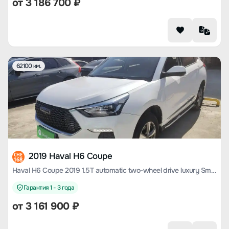
от
3 186 700
₽
62100 км.
2019 Haval H6 Coupe
CHE
168
Haval H6 Coupe 2019 1.5T automatic two-wheel drive luxury Smart Union edition Country VI
Гарантия 1 - 3 года
от
3 161 900
₽