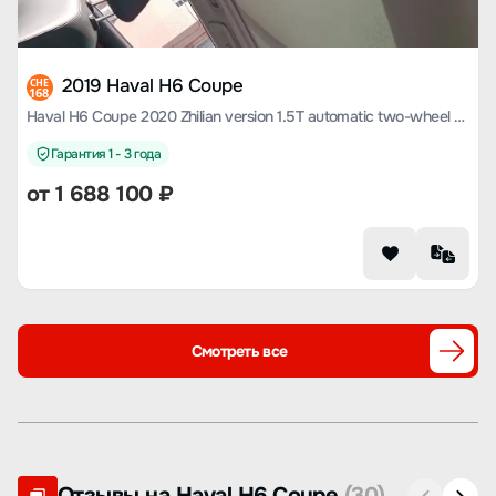
2019 Haval H6 Coupe
CHE
168
Haval H6 Coupe 2020 Zhilian version 1.5T automatic two-wheel drive luxury Zhilian type
Гарантия 1 - 3 года
от
1 688 100
₽
Смотреть все
Отзывы на Haval H6 Coupe
(30)