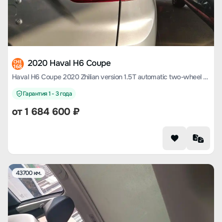
2020 Haval H6 Coupe
CHE
168
Haval H6 Coupe 2020 Zhilian version 1.5T automatic two-wheel drive luxury Zhilian type
Гарантия 1 - 3 года
от
1 684 600
₽
43700 км.