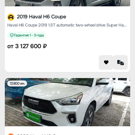
2019 Haval H6 Coupe
Haval H6 Coupe 2019 1.5T automatic two-wheel drive Super Hao Zhilian edition Country VI
Гарантия 1 - 3 года
от
3 127 600
₽
72800 км.