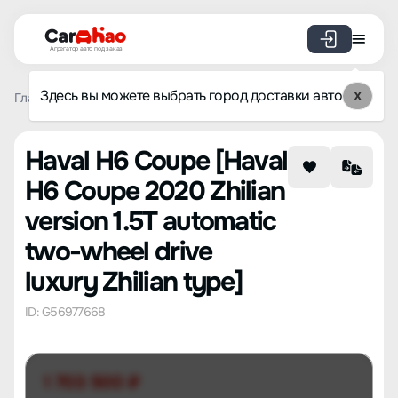
Агрегатор авто под заказ
Здесь вы можете выбрать город доставки авто
X
Главная
Список брендов
Haval
H6 Coupe
Haval H6 
Haval H6 Coupe [Haval
H6 Coupe 2020 Zhilian
version 1.5T automatic
two-wheel drive
luxury Zhilian type]
ID: G56977668
1 703 500 ₽