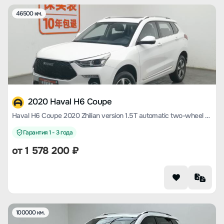
46500 км.
2020 Haval H6 Coupe
Haval H6 Coupe 2020 Zhilian version 1.5T automatic two-wheel drive luxury Zhilian type
Гарантия 1 - 3 года
от
1 578 200
₽
100000 км.