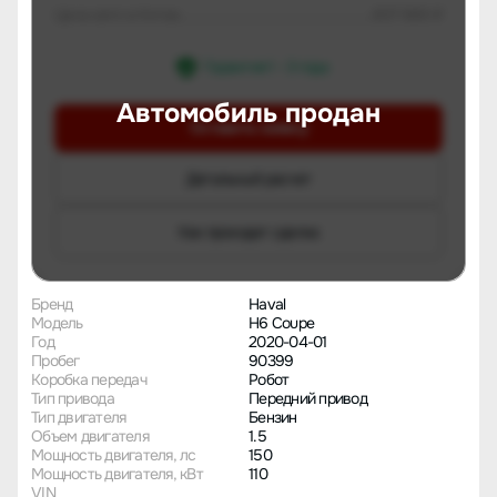
Цена авто в Китае
607 669 ₽
Гарантия 1 - 3 года
Автомобиль продан
Оставить заявку
Детальный расчет
Как проходит сделка
Бренд
Haval
Модель
H6 Coupe
Год
2020-04-01
Пробег
90399
Коробка передач
Робот
Тип привода
Передний привод
Тип двигателя
Бензин
Объем двигателя
1.5
Мощность двигателя, лс
150
Мощность двигателя, кВт
110
VIN