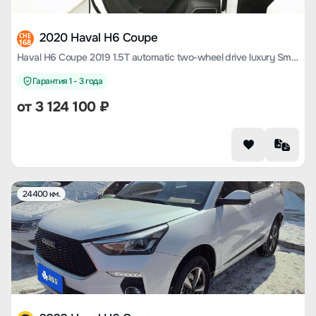
2020 Haval H6 Coupe
CHE
168
Haval H6 Coupe 2019 1.5T automatic two-wheel drive luxury Smart Union edition Country VI
Гарантия 1 - 3 года
от
3 124 100
₽
24400 км.