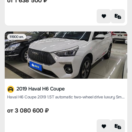
от
1 638 500
₽
111900 км.
2019 Haval H6 Coupe
Haval H6 Coupe 2019 1.5T automatic two-wheel drive luxury Smart Union edition Country VI
от
3 080 600
₽