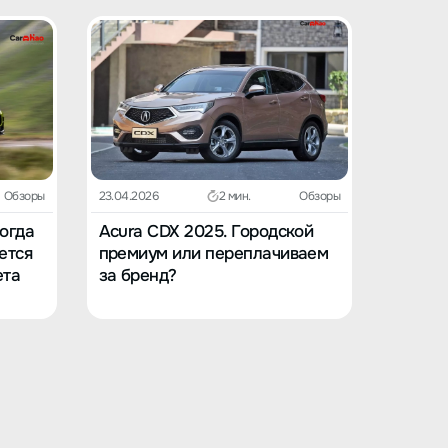
Обзоры
23.04.2026
2 мин.
Обзоры
23.04.202
Когда
Acura CDX 2025. Городской
Acura 
ется
премиум или переплачиваем
в вост
ета
за бренд?
заскуч