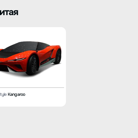
Китая
tyle
Kangaroo