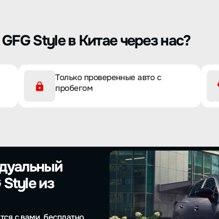
GFG Style в Китае через нас?
Только проверенные авто с
пробегом
идуальный
Style из
тся с вами, бесплатно