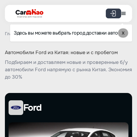
Агрегатор авто под заказ
Здесь вы можете выбрать город доставки авто
X
Главная
Список брендов
Ford
Автомобили Ford из Китая: новые и с пробегом
Подбираем и доставляем новые и проверенные б/у
автомобили Ford напрямую с рынка Китая. Экономия
до 30%
Ford