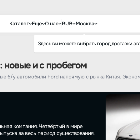
Каталог
Еще
О нас
RUB
Москва
Здесь вы можете выбрать город доставки ав
: новые и с пробегом
ые б/у автомобили Ford напрямую с рынка Китая. Эконо
льная компания. Четвёртый в мире
ыпуска за весь период существования.