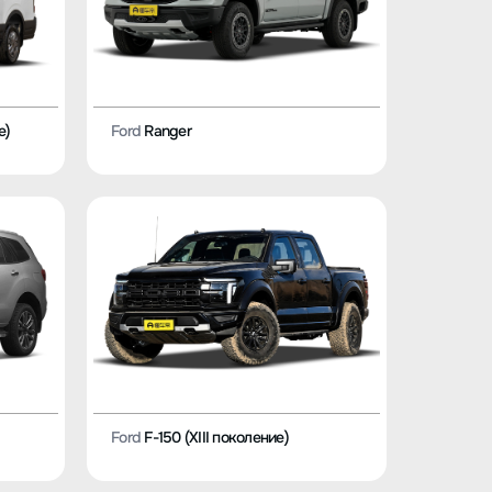
е)
Ford
Ranger
Ford
F-150 (XIII поколение)