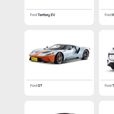
Ford
Territory EV
Ford
W
Ford
GT
Ford
T