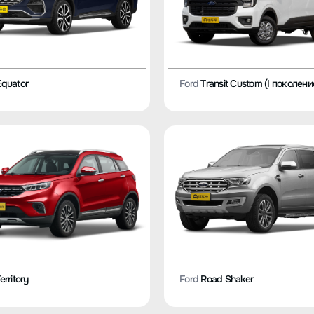
quator
Ford
Transit Custom (I поколени
erritory
Ford
Road Shaker