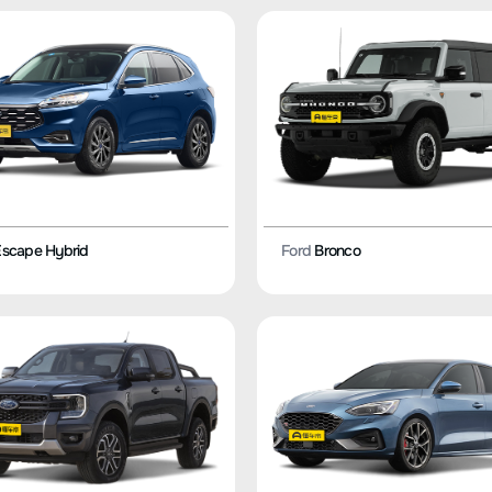
scape Hybrid
Ford
Bronco