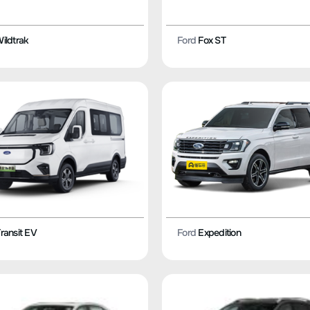
ildtrak
Ford
Fox ST
ransit EV
Ford
Expedition