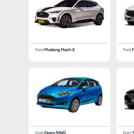
Ford
F
Ford
Mustang Mach-E
Ford
Fiesta (Mk6)
Ford
T