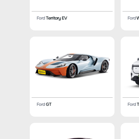
Ford
Territory EV
Ford
W
Ford
GT
Ford
T