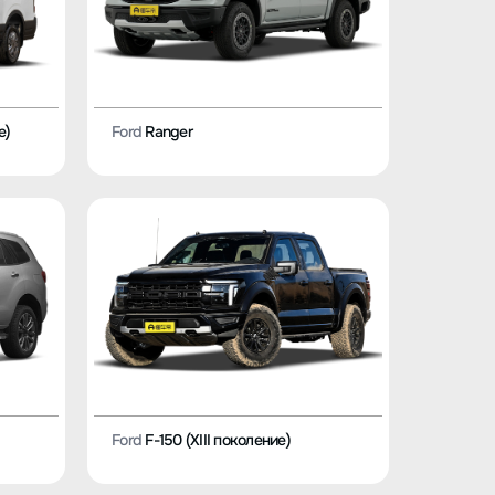
е)
Ford
Ranger
Ford
F-150 (XIII поколение)