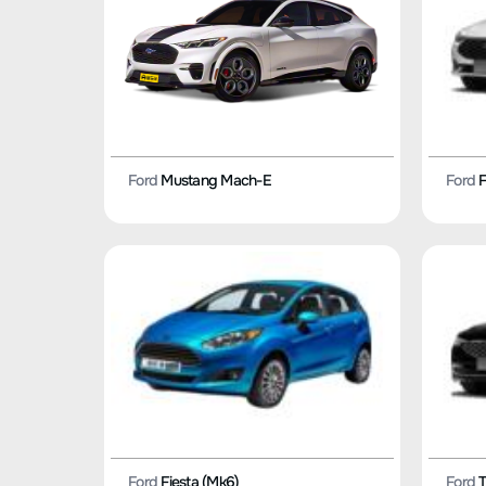
Ford
F
Ford
Mustang Mach-E
Ford
Fiesta (Mk6)
Ford
T