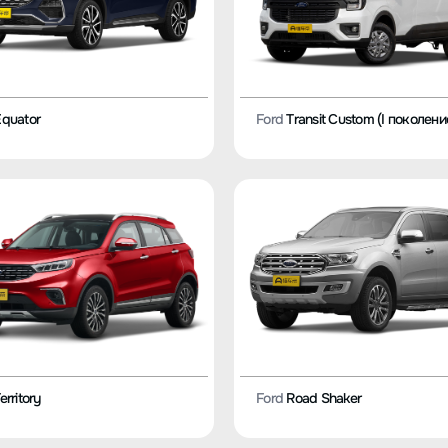
quator
Ford
Transit Custom (I поколени
erritory
Ford
Road Shaker