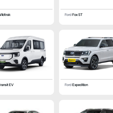
ildtrak
Ford
Fox ST
ransit EV
Ford
Expedition