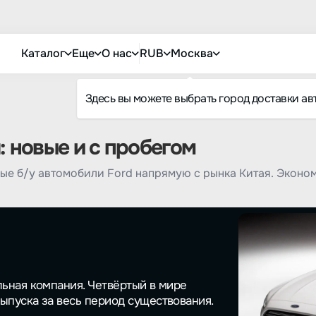
Каталог
Еще
О нас
RUB
Москва
Здесь вы можете выбрать город доставки ав
: новые и с пробегом
ые б/у автомобили Ford напрямую с рынка Китая. Эконо
льная компания. Четвёртый в мире
ыпуска за весь период существования.