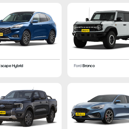
scape Hybrid
Ford
Bronco