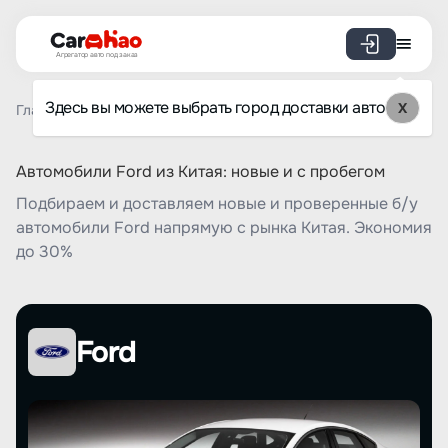
Агрегатор авто под заказ
Здесь вы можете выбрать город доставки авто
X
Главная
Список брендов
Ford
Автомобили Ford из Китая: новые и с пробегом
Подбираем и доставляем новые и проверенные б/у
автомобили Ford напрямую с рынка Китая. Экономия
до 30%
Ford