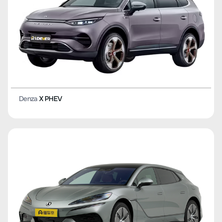
Denza
X PHEV