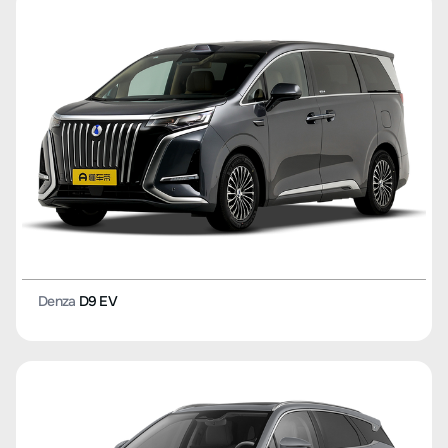
Denza
D9 EV