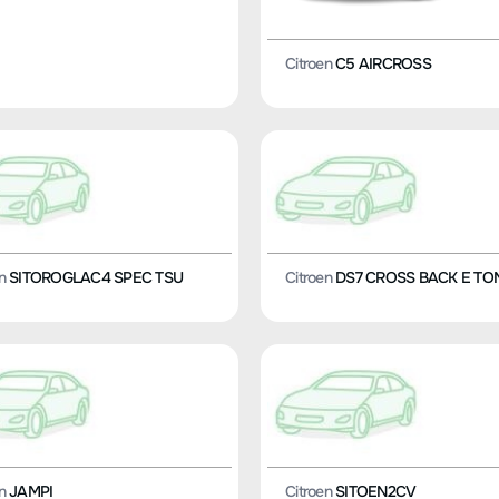
Citroen
C5 AIRCROSS
n
SITOROGLAC4 SPEC TSU
Citroen
DS7 CROSS BACK E TO
n
JAMPI
Citroen
SITOEN2CV