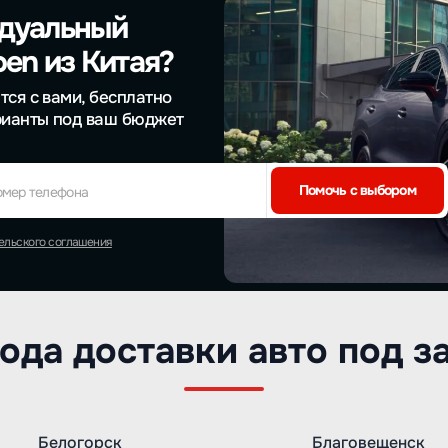
идуальный
oen из Китая?
тся с вами, бесплатно
рианты под ваш бюджет
Помочь с выбором
омер телефона
ельского соглашения
ода доставки авто под з
Белогорск
Благовещенск