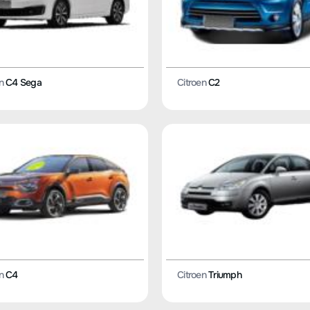
n
C4 Sega
Citroen
C2
n
C4
Citroen
Triumph