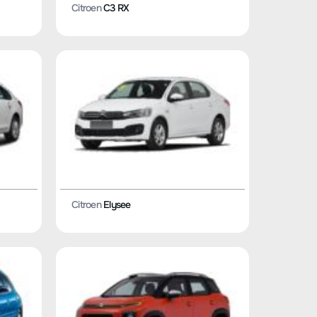
Citroen
C3 RX
Citroen
Elysee