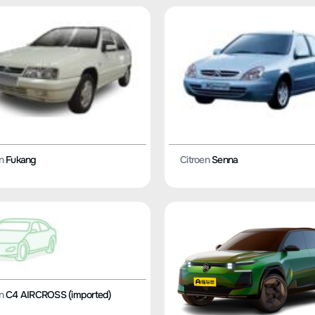
n
Fukang
Citroen
Senna
n
C4 AIRCROSS (imported)