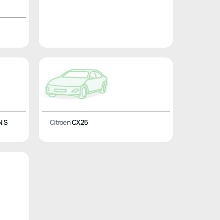
N S
Citroen
CX25