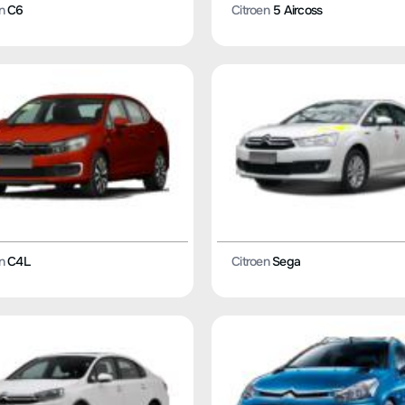
n
C6
Citroen
5 Aircoss
n
C4L
Citroen
Sega