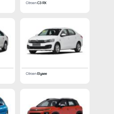
Citroen
C3 RX
Citroen
Elysee