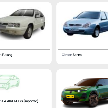
n
Fukang
Citroen
Senna
n
C4 AIRCROSS (imported)