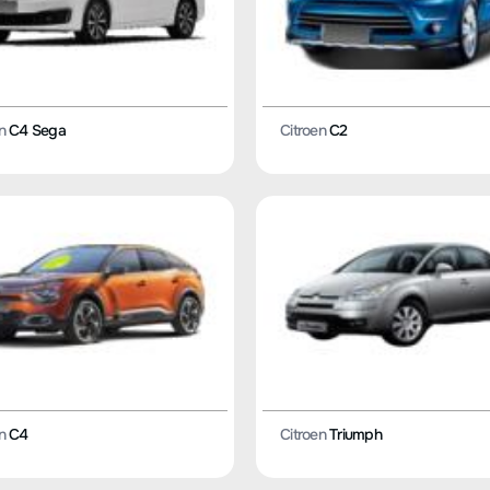
n
C4 Sega
Citroen
C2
n
C4
Citroen
Triumph