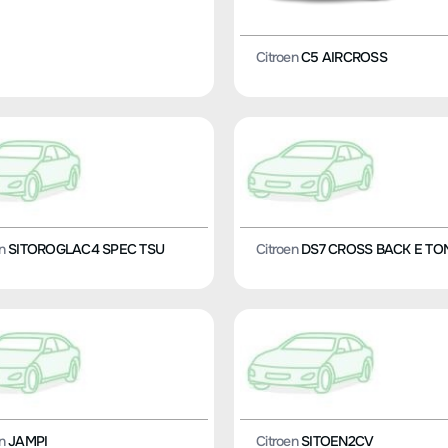
Citroen
C5 AIRCROSS
n
SITOROGLAC4 SPEC TSU
Citroen
DS7 CROSS BACK E TO
n
JAMPI
Citroen
SITOEN2CV