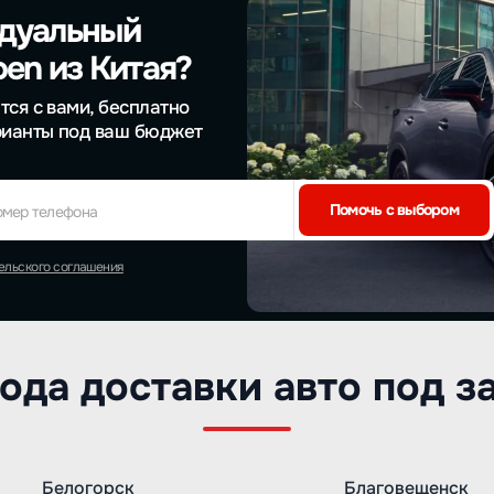
идуальный
oen из Китая?
тся с вами, бесплатно
рианты под ваш бюджет
Помочь с выбором
омер телефона
ельского соглашения
ода доставки авто под з
Белогорск
Благовещенск