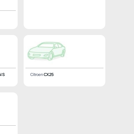
N S
Citroen
CX25