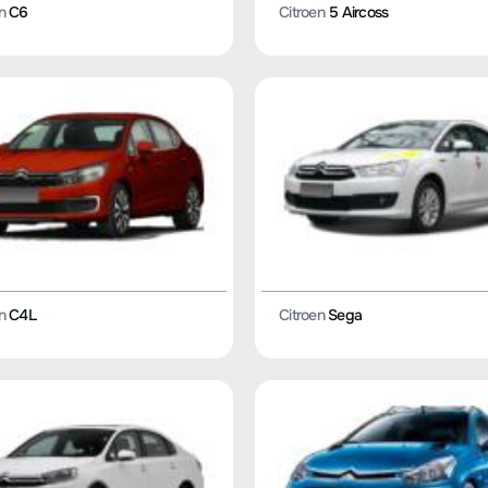
n
C6
Citroen
5 Aircoss
n
C4L
Citroen
Sega