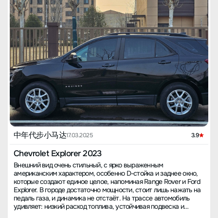
中年代步小马达
17.03.2025
3.9
Chevrolet Explorer 2023
Внешний вид очень стильный, с ярко выраженным
американским характером, особенно D-стойка и заднее окно,
которые создают единое целое, напоминая Range Rover и Ford
Explorer. В городе достаточно мощности, стоит лишь нажать на
педаль газа, и динамика не отстаёт. На трассе автомобиль
удивляет: низкий расход топлива, устойчивая подвеска и
приемлемый уровень шума. Управляемость на высоте,