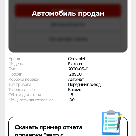
Оставить заявку
Автомобиль продан
Детальный расчет
Как проходит сделка
Бренд
Chevrolet
Модель
Explorer
Год
2020-05-01
Пробег
128900
Коробка передач
Автомат
Тип привода
Передний привод
Тип двигателя
Бензин
Объем двигателя
1.5
Мощность двигателя, лс
180
Скачать пример отчета
проверки "авто с