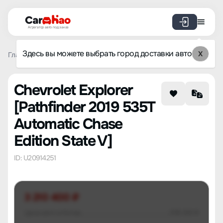
Агрегатор авто под заказ
Здесь вы можете выбрать город доставки авто
X
Главная
Список брендов
Chevrolet
Explorer
Pathfin
Chevrolet Explorer
[Pathfinder 2019 535T
Automatic Chase
Edition State V]
ID: U20914251
3 210 400 ₽
Цена авто в Китае
576 931 ₽