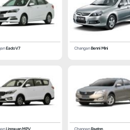
gan
Eado V7
Changan
Benni Mini
gan
Lingxuan MPV
Changan
Raeton