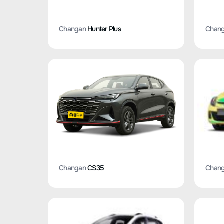
Changan
Hunter Plus
Chan
Chan
Changan
CS35