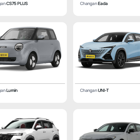
gan
CS75 PLUS
Changan
Eada
gan
Lumin
Changan
UNI-T