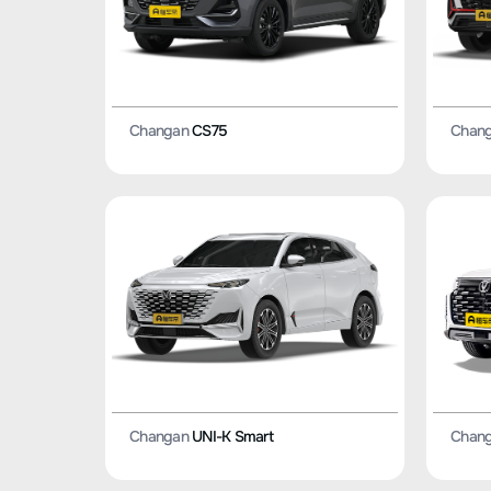
Changan
CS75
Chan
Changan
UNI-K Smart
Chan