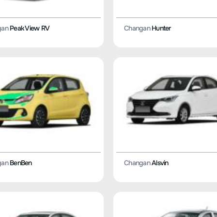
gan
Peak View RV
Changan
Hunter
gan
BenBen
Changan
Alsvin