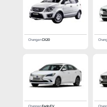
Changan
CX20
Chan
Changan
Eado EV
Chan