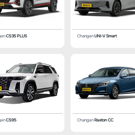
gan
CS35 PLUS
Changan
UNI-V Smart
gan
CS95
Changan
Raeton CC