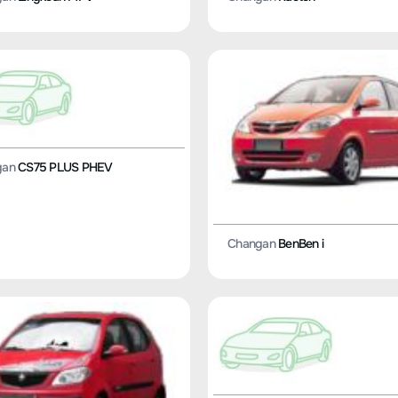
gan
CS75 PLUS PHEV
Changan
BenBen i