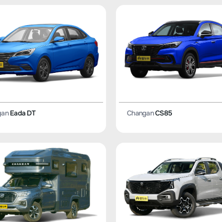
gan
Eada DT
Changan
CS85