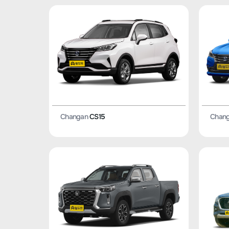
Changan
CS15
Chan