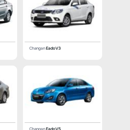
Changan
Eado V3
Changan
Eado V5