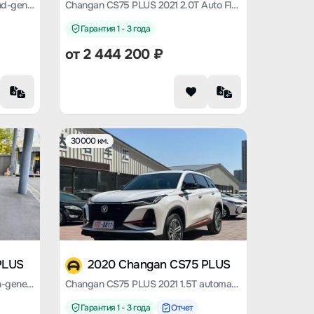
Changan CS75 PLUS 2022 second-generation 1.5T automatic premium type
Changan CS75 PLUS 2021 2.0T Auto Flagship
Гарантия 1 - 3 года
от
2 444 200
₽
30000 км.
PLUS
2020 Changan CS75 PLUS
Changan CS75 PLUS 2025 fourth-generation 1.5T new Blue Whale Smart Exclusive type
Changan CS75 PLUS 2021 1.5T automatic luxury type
Гарантия 1 - 3 года
Отчет