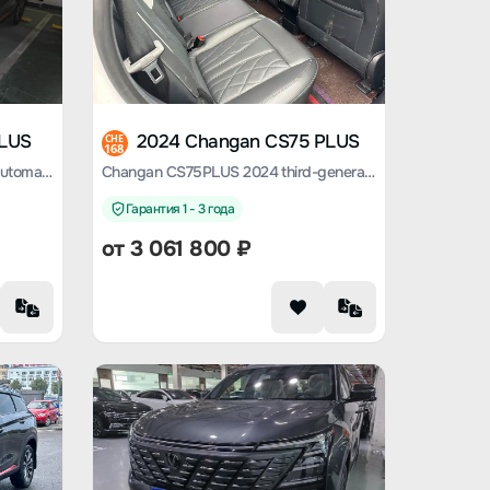
PLUS
2024 Changan CS75 PLUS
CHE
168
Changan CS75 PLUS 2022 1.5T automatic luxury type
Changan CS75PLUS 2024 third-generation Champion Version 1.5T Smart driving Jinhang Type
Гарантия 1 - 3 года
от
3 061 800
₽