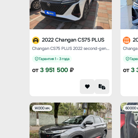
2022 Changan CS75 PLUS
2
CHE
168
Changan CS75 PLUS 2022 second-generation 2.0T automatic flagship model
Гарантия 1 - 3 года
Гаран
от
3 951 500
₽
от
3 
14000 км.
60000 