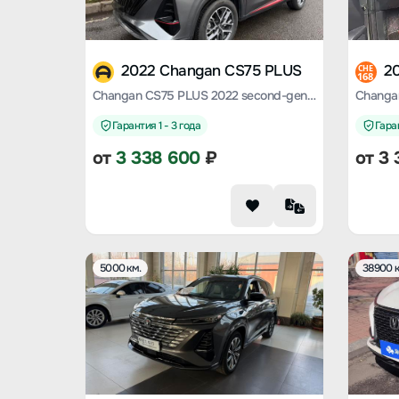
2022 Changan CS75 PLUS
2
CHE
168
Changan CS75 PLUS 2022 second-generation 1.5T automatic luxury type
Гарантия 1 - 3 года
Гаран
от
3 338 600
₽
от
3 
5000 км.
38900 к