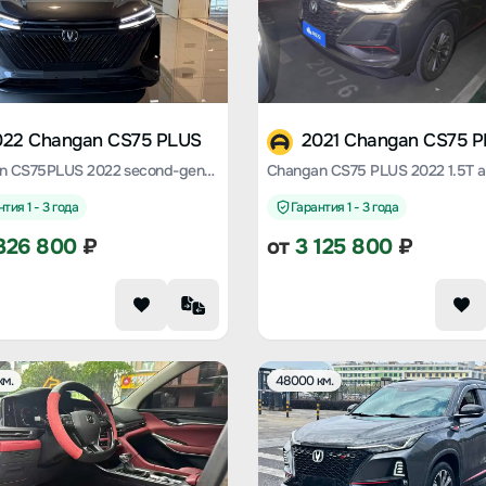
022 Changan CS75 PLUS
2021 Changan CS75 
Changan CS75PLUS 2022 second-generation 1.5T automatic premium type
тия 1 - 3 года
Гарантия 1 - 3 года
326 800
₽
от
3 125 800
₽
км.
48000 км.