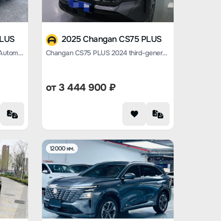
PLUS
2025 Changan CS75 PLUS
Changan CS75 PLUS 2020 2.0T Automatic Flagship
Changan CS75 PLUS 2024 third-generation Champion Version 1.5T automatic smart driving Jinhang type
от
3 444 900
₽
12000 км.