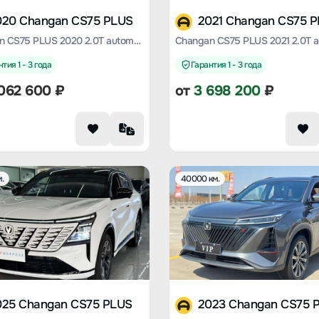
020 Changan CS75 PLUS
2021 Changan CS75 
Changan CS75 PLUS 2020 2.0T automatic pilot type
тия 1 - 3 года
Гарантия 1 - 3 года
062 600
₽
от
3 698 200
₽
.
40000 км.
025 Changan CS75 PLUS
2023 Changan CS75 