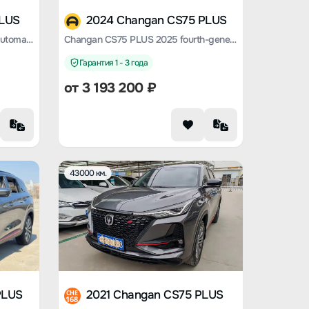
PLUS
2024 Changan CS75 PLUS
Changan CS75 PLUS 2021 2.0T automatic flagship type
Changan CS75 PLUS 2025 fourth-generation 1.5T new Blue Whale Smart Exclusive type
Гарантия 1 - 3 года
от
3 193 200
₽
43000 км.
PLUS
2021 Changan CS75 PLUS
CHE
168