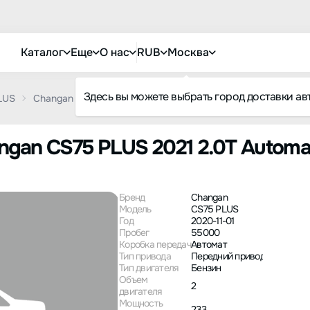
Каталог
Еще
О нас
RUB
Москва
Здесь вы можете выбрать город доставки ав
LUS
Changan CS75 PLUS 2021 2.0T Automatic Pilot Model
gan CS75 PLUS 2021 2.0T Automati
Бренд
Changan
Модель
CS75 PLUS
Год
2020-11-01
Пробег
55000
Коробка передач
Автомат
Тип привода
Передний привод
Тип двигателя
Бензин
Объем
2
двигателя
Мощность
233