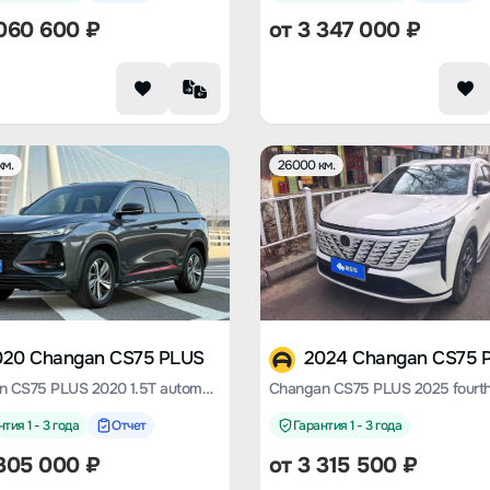
060 600
₽
от
3 347 000
₽
км.
26000 км.
020 Changan CS75 PLUS
2024 Changan CS75 
Changan CS75 PLUS 2020 1.5T automatic luxury type
тия 1 - 3 года
Отчет
Гарантия 1 - 3 года
305 000
₽
от
3 315 500
₽