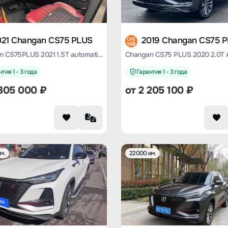
021 Changan CS75 PLUS
2019 Changan CS75 
CHE
168
Changan CS75PLUS 2021 1.5T automatic premium type
тия 1 - 3 года
Гарантия 1 - 3 года
305 000
₽
от
2 205 100
₽
м.
22000 км.