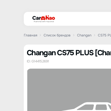
Агрегатор авто под заказ
Главная
Список брендов
Changan
CS75 P
Changan CS75 PLUS [Chan
ID: G144152691