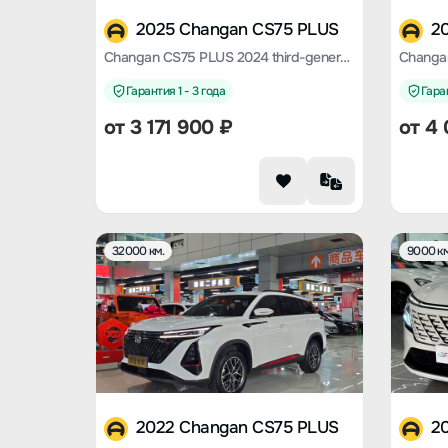
2025 Changan CS75 PLUS
2
Changan CS75 PLUS 2024 third-generation Champion Version 1.5T automatic smart driving Jinhang type
Гарантия 1 - 3 года
Гаран
от
3 171 900
₽
от
4 
32000 км.
9000 км
2022 Changan CS75 PLUS
2