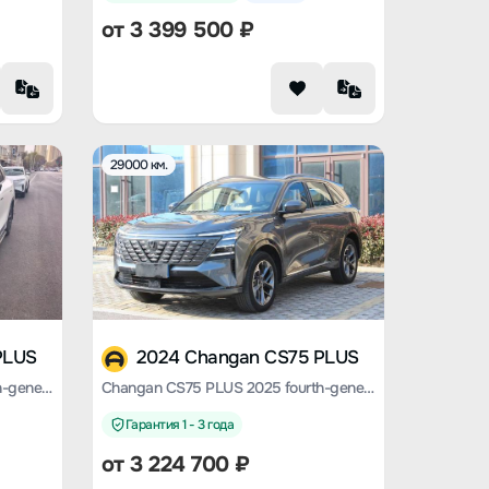
от
3 399 500
₽
29000 км.
PLUS
2024 Changan CS75 PLUS
Changan CS75 PLUS 2025 fourth-generation 1.5T new Blue Whale Smart Exclusive type
Changan CS75 PLUS 2025 fourth-generation 1.5T new Blue Whale Smart Exclusive type
Гарантия 1 - 3 года
от
3 224 700
₽