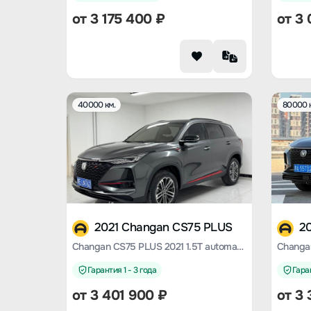
от
3 175 400
₽
от
3 
40000 км.
80000 
2021 Changan CS75 PLUS
2
Changan CS75 PLUS 2021 1.5T automatic premium type
Гарантия 1 - 3 года
Гаран
от
3 401 900
₽
от
3 