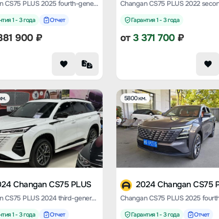
Changan CS75 PLUS 2025 fourth-generation 1.5T new Blue Whale smart flagship
тия 1 - 3 года
Отчет
Гарантия 1 - 3 года
381 900
₽
от
3 371 700
₽
км.
5800 км.
024 Changan CS75 PLUS
2024 Changan CS75 
Changan CS75 PLUS 2024 third-generation Champion Version 1.5T automatic smart driving Jinhang type
тия 1 - 3 года
Отчет
Гарантия 1 - 3 года
Отчет