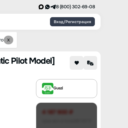
8 (800) 302-69-08
Вход/Регистрация
то
X
c Pilot Model]
Guazi
4 187 900 ₽
Цена авто в Китае
881 947 ₽