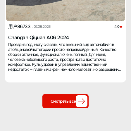
用户86733...
07.05.2025
4.0
Changan Qiyuan A06 2024
Проездив год, могу сказать, что внешний вид автомобиля в
этой ценовой категории просто непревзойденный. Качество
сборки отличное, функционал очень полный. Для меня,
человека небольшого роста, пространство достаточно
комфортное. Руль удобен в управлении. Единственный
недостаток — главный экран немного маловат, но разрешение
у него высокое, для просмотра навигации его достаточно.
Шины Continental MC6 показывают хорошую
производительность, но на высокой скорости шум немного
повышенный. Ассистент вождения второго уровня от Changan
очень удобен. В общем, я очень доволен этой машиной и очень
её люблю.
Смотреть все