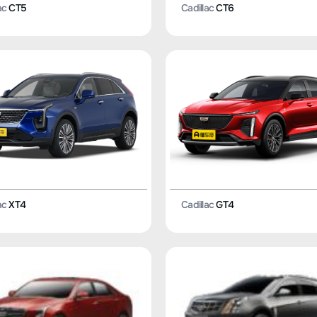
ac
CT5
Cadillac
CT6
ac
XT4
Cadillac
GT4