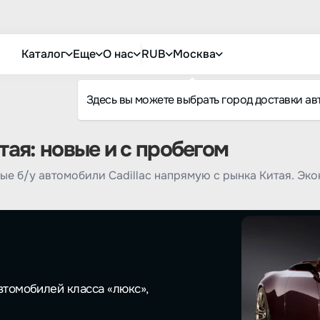
Каталог
Еще
О нас
RUB
Москва
Здесь вы можете выбрать город доставки ав
тая: новые и с пробегом
е б/у автомобили Cadillac напрямую с рынка Китая. Эк
втомобилей класса «люкс»,