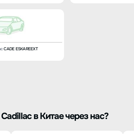
ac
CADE ESKAREEXT
adillac в Китае через нас?