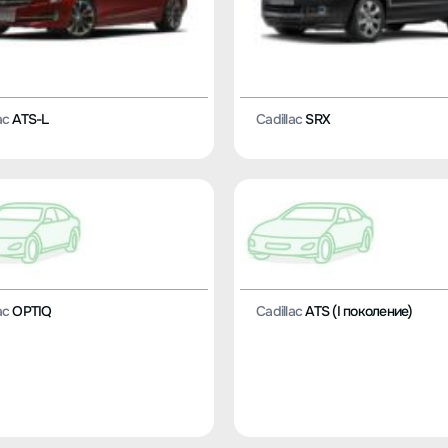
ac
ATS-L
Cadillac
SRX
ac
OPTIQ
Cadillac
ATS (I поколение)