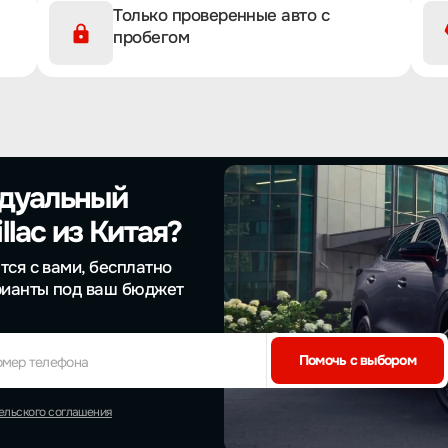
Только проверенные авто с
пробегом
идуальный
lac из Китая?
тся с вами, бесплатно
рианты под ваш бюджет
Помочь с выбором
омер телефона
ельского соглашения