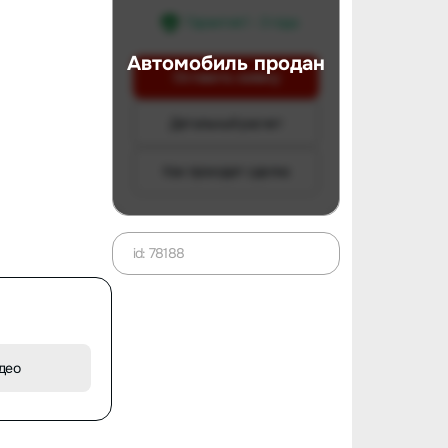
Гарантия 1 - 3 года
Автомобиль продан
Оставить заявку
Детальный расчет
Как проходит сделка
id: 78188
део