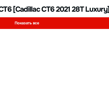
CT6 [Cadillac CT6 2021 28T Luxury
Показать все
ac CT6
(631)
м.
104200 км.