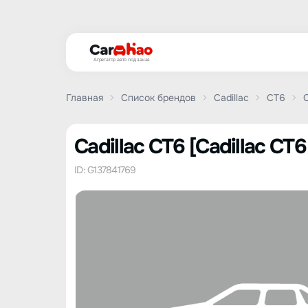
Агрегатор авто под заказ
Главная
Список брендов
Cadillac
CT6
C
Cadillac CT6 [Cadillac CT
ID: G137841769