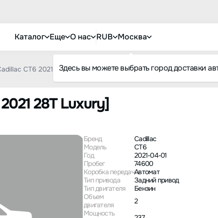
Каталог
Еще
О нас
RUB
Москва
Здесь вы можете выбрать город доставки ав
adillac CT6 2021 28T Luxury
6 2021 28T Luxury]
Бренд
Cadillac
Модель
CT6
Год
2021-04-01
Пробег
74600
Коробка передач
Автомат
Тип привода
Задний привод
Тип двигателя
Бензин
Объем
2
двигателя
Мощность
237