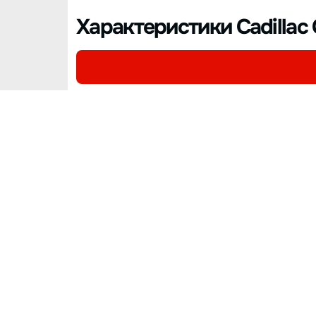
Характеристики Cadillac 
Подержанные авто Cadill
90000 км.
25000 к