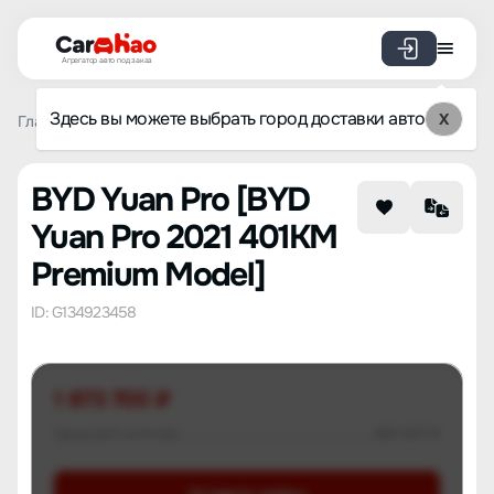
Агрегатор авто под заказ
Здесь вы можете выбрать город доставки авто
X
Главная
Список брендов
BYD
Yuan Pro
BYD Yuan P
BYD Yuan Pro [BYD
Yuan Pro 2021 401KM
Premium Model]
ID: G134923458
1 873 700 ₽
Цена авто в Китае
881 947 ₽