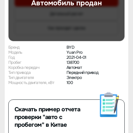
Оставить заявку
Автомобиль продан
Детальный расчет
Как проходит сделка
Бренд
BYD
Модель
Yuan Pro
Год
2021-04-01
Пробег
138700
Коробка передач
Автомат
Тип привода
Передний привод
Тип двигателя
Электро
Мощность двигателя, кВт
100
Скачать пример отчета
проверки "авто с
пробегом" в Китае